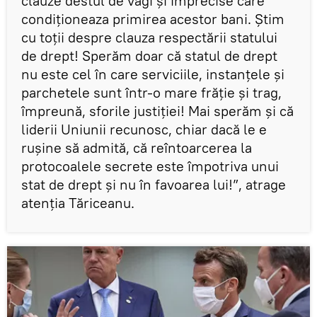
clauze destul de vagi şi imprecise care
condiţioneaza primirea acestor bani. Ştim
cu toţii despre clauza respectării statului
de drept! Sperăm doar că statul de drept
nu este cel în care serviciile, instanţele şi
parchetele sunt într-o mare frăţie şi trag,
împreună, sforile justiţiei! Mai sperăm şi că
liderii Uniunii recunosc, chiar dacă le e
ruşine să admită, că reîntoarcerea la
protocoalele secrete este împotriva unui
stat de drept şi nu în favoarea lui!”, atrage
atenția Tăriceanu.