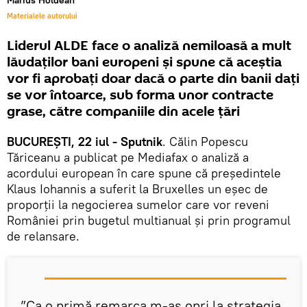
Marius Holdean
Materialele autorului
Liderul ALDE face o analiză nemiloasă a mult
lăudaților bani europeni și spune că aceștia
vor fi aprobați doar dacă o parte din banii daţi
se vor întoarce, sub forma unor contracte
grase, către companiile din acele ţări
BUCUREȘTI, 22 iul - Sputnik
. Călin Popescu
Tăriceanu a publicat pe Mediafax o analiză a
acordului european în care spune că preşedintele
Klaus Iohannis a suferit la Bruxelles un eşec de
proporţii la negocierea sumelor care vor reveni
României prin bugetul multianual şi prin programul
de relansare.
”Ca o primă remarca m-aş opri la strategia