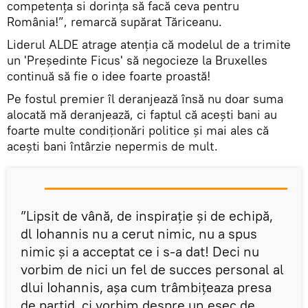
competenţa si dorinţa să facă ceva pentru
România!”, remarcă supărat Tăriceanu.
Liderul ALDE atrage atenția că modelul de a trimite
un 'Preşedinte Ficus' să negocieze la Bruxelles
continuă să fie o idee foarte proastă!
Pe fostul premier îl deranjează însă nu doar suma
alocată mă deranjează, ci faptul că aceşti bani au
foarte multe condiţionări politice şi mai ales că
aceşti bani întârzie nepermis de mult.
”Lipsit de vână, de inspiraţie şi de echipă,
dl Iohannis nu a cerut nimic, nu a spus
nimic şi a acceptat ce i s-a dat! Deci nu
vorbim de nici un fel de succes personal al
dlui Iohannis, aşa cum trâmbiţeaza presa
de partid, ci vorbim despre un eşec de