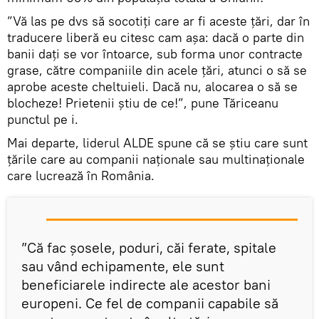
”Vă las pe dvs să socotiţi care ar fi aceste ţări, dar în
traducere liberă eu citesc cam aşa: dacă o parte din
banii daţi se vor întoarce, sub forma unor contracte
grase, către companiile din acele ţări, atunci o să se
aprobe aceste cheltuieli. Dacă nu, alocarea o să se
blocheze! Prietenii ştiu de ce!”, pune Tăriceanu
punctul pe i.
Mai departe, liderul ALDE spune că se știu care sunt
ţările care au companii naţionale sau multinaţionale
care lucrează în România.
”Că fac şosele, poduri, căi ferate, spitale
sau vând echipamente, ele sunt
beneficiarele indirecte ale acestor bani
europeni. Ce fel de companii capabile să