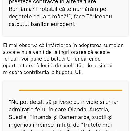
presteze contracte în alte ţări are
România? Probabil că le numărăm pe
degetele de la o mână!”, face Tăriceanu
calculul banilor europeni.
El mai observă că întârzierea în adoptarea sumelor
alocate nu a venit de la îngrijorarea că aceste
fonduri vor pune pe butuci Uniunea, ci de
oportunitatea folosită de unele ţări de a-şi mai
micşora contribuţia la bugetul UE.
”Nu pot decât să privesc cu invidie şi chiar
admiraţie felul în care Olanda, Austria,
Suedia, Finlanda şi Danemarca, subtil şi
ingenios împinse în faţă de “fratele mai