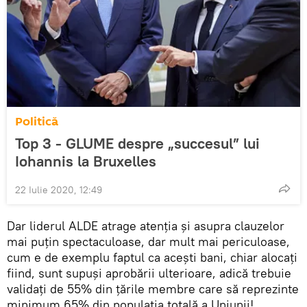
Politică
Top 3 - GLUME despre „succesul” lui
Iohannis la Bruxelles
22 Iulie 2020, 12:49
Dar liderul ALDE atrage atenția și asupra clauzelor
mai puţin spectaculoase, dar mult mai periculoase,
cum e de exemplu faptul ca aceşti bani, chiar alocaţi
fiind, sunt supuși aprobării ulterioare, adică trebuie
validaţi de 55% din ţările membre care să reprezinte
minimum 65% din populația totală a Uniunii!