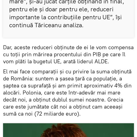
mare”, şi-au jucat cărţile obţinând în final,
pentru ele şi doar pentru ele, reduceri
importante la contribuţiile pentru UE”, își
continuă Tăriceanu analiza.
Dar, aceste reduceri obţinute de ei le vom compensa
cu toţii prin mărirea procentului din PIB pe care îl
vom plăti la bugetul UE, arată liderul ALDE.
El mai face comparații și cu privire la suma obţinută
de România: suntem a şasea ţară ca populaţie, a
şaptea ca suprafaţă şi am primit aproximativ 4% din
alocări. Polonia, care este într-adevăr mai mare
decât noi, a obţinut dublul sumei noastre. Grecia
care este jumătate cât noi a obţinut cam aceeaşi
sumă ca noi (72 miliarde euro).