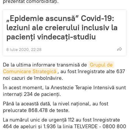
prezentat comorbidități.
„Epidemie ascunsă” Covid-19:
leziuni ale creierului inclusiv la
pacienţi vindecaţi-studiu
8 Iulie 2020, 22:28
De la ultima informare transmisă de
Grupul de 
Comunicare Strategică
, au fost înregistrate alte 637
noi cazuri de îmbolnăvire.
În acest moment, la Anestezie Terapie Intensivă sunt
internați 234 de pacienți.
Până la această dată, la nivel național, au fost
prelucrate 868.478 de teste.
La numărul unic de urgență 112 au fost înregistrate
464 de apeluri și 1.936 la linia TELVERDE - 0800 800