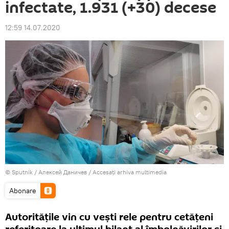
infectate, 1.931 (+30) decese
12:59 14.07.2020
© Sputnik / Алексей Даничев
/
Accesați arhiva multimedia
Abonare
Autoritățile vin cu vești rele pentru cetățeni