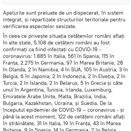
Apelurile sunt preluate de un dispecerat, în sistem
integrat, și repartizate structurilor teritoriale pentru
verificarea aspectelor sesizate.
În ceea ce privește situația cetățenilor români aflați
în alte state, 5.108 de cetățeni români au fost
confirmați ca fiind infectați cu COVID-19 -
coronavirus: 1.885 în Italia, 561 în Spania, 115 în
Franța, 2.275 în Germania, 97 în Marea Britanie, 28
în Olanda, 2 în Namibia, 4 în SUA, 105 în Austria, 3 în
Belgia, 6 în Japonia, 2 în Indonezia, 2 în Elveția, 2 în
Turcia, 2 în Islanda, 2 în Belarus, 5 în Grecia și câte
unul în Argentina, Tunisia, Irlanda, Luxemburg,
Emiratele Arabe Unite, Malta, Brazilia, India,
Bulgaria, Kazakhstan, Ucraina, și Suedia. De la
începutul epidemiei de COVID-19 – coronavirus - și
până la acest moment, 122 de cetățeni români aflați
în străinătate, 31 în Italia, 19 în Franța, 43 în Marea
Britanie, 9 în Spania, 14 în Germania, 2 în Belgia,