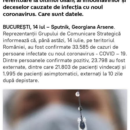
referitoare la ultimul bilanț al îmbolnăvirilor și
deceselor cauzate de infecția cu noul
coronavirus. Care sunt datele.
BUCUREȘTI, 14 iul – Sputnik, Georgiana Arsene
.
Reprezentanții Grupului de Comunicare Strategică
informează că, până astăzi, 14 iulie, pe teritoriul
României, au fost confirmate 33.585 de cazuri de
persoane infectate cu noul coronavirus - COVID – 19.
Dintre persoanele confirmate pozitiv, 23.798 au fost
externate, dintre care 21.803 de pacienți vindecați și
1.995 de pacienți asimptomatici, externați la 10 zile
după depistare.