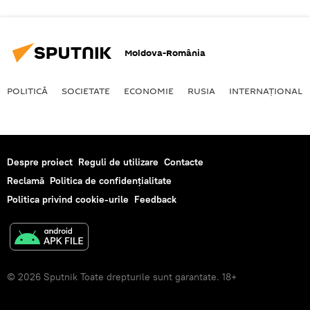
Moldova-România
POLITICĂ
SOCIETATE
ECONOMIE
RUSIA
INTERNAŢIONAL
Despre proiect
Reguli de utilizare
Contacte
Reclamă
Politica de confidențialitate
Politica privind cookie-urile
Feedback
© 2026 Sputnik Toate drepturile sunt garantate. 18+