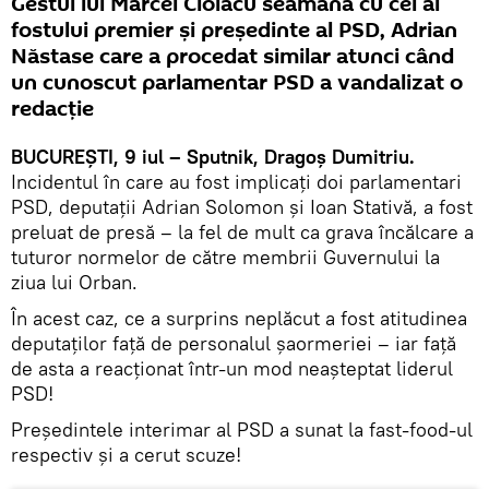
Gestul lui Marcel Ciolacu seamănă cu cel al
fostului premier și președinte al PSD, Adrian
Năstase care a procedat similar atunci când
un cunoscut parlamentar PSD a vandalizat o
redacție
BUCUREȘTI, 9 iul – Sputnik, Dragoș Dumitriu.
Incidentul în care au fost implicați doi parlamentari
PSD, deputații Adrian Solomon și Ioan Stativă, a fost
preluat de presă – la fel de mult ca grava încălcare a
tuturor normelor de către membrii Guvernului la
ziua lui Orban.
În acest caz, ce a surprins neplăcut a fost atitudinea
deputaților față de personalul șaormeriei – iar față
de asta a reacționat într-un mod neașteptat liderul
PSD!
Președintele interimar al PSD a sunat la fast-food-ul
respectiv și a cerut scuze!