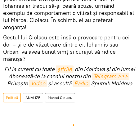
Iohannis ar trebui să-și ceară scuze, urmând
exemplu de comportament civilizat și responsabil al
lui Marcel Ciolacu! În schimb, ei au preferat
aroganța!
Gestul lui Ciolacu este însă o provocare pentru cei
doi – și e de văzut care dintre ei, Iohannis sau
Orban, va avea bunul simț și curajul să ridice
mânușa?
Fii la curent cu toate
știrile
din Moldova și din lume!
Abonează-te la canalul nostru din
Telegram >>>
Privește
Video
și ascultă
Radio
Sputnik Moldova
Politică
ANALIZE
Marcel Ciolacu