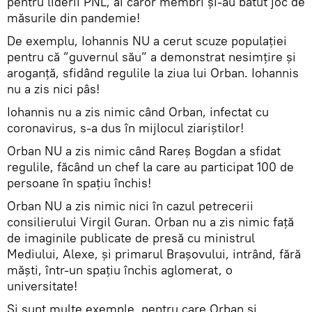
pentru liderii PNL, ai căror membri și-au bătut joc de
măsurile din pandemie!
De exemplu, Iohannis NU a cerut scuze populației
pentru că ”guvernul său” a demonstrat nesimțire și
aroganță, sfidând regulile la ziua lui Orban. Iohannis
nu a zis nici pâs!
Iohannis nu a zis nimic când Orban, infectat cu
coronavirus, s-a dus în mijlocul ziariștilor!
Orban NU a zis nimic când Rareș Bogdan a sfidat
regulile, făcând un chef la care au participat 100 de
persoane în spațiu închis!
Orban NU a zis nimic nici în cazul petrecerii
consilierului Virgil Guran. Orban nu a zis nimic față
de imaginile publicate de presă cu ministrul
Mediului, Alexe, și primarul Brașovului, intrând, fără
măști, într-un spațiu închis aglomerat, o
universitate!
Și sunt multe exemple, pentru care Orban și