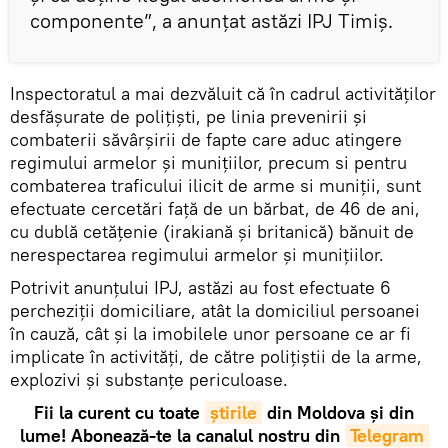
componente”, a anunțat astăzi IPJ Timiș.
Inspectoratul a mai dezvăluit că în cadrul activităților
desfășurate de polițiști, pe linia prevenirii și
combaterii săvârșirii de fapte care aduc atingere
regimului armelor și munițiilor, precum si pentru
combaterea traficului ilicit de arme si muniții, sunt
efectuate cercetări față de un bărbat, de 46 de ani,
cu dublă cetățenie (irakiană și britanică) bănuit de
nerespectarea regimului armelor și munițiilor.
Potrivit anunțului IPJ, astăzi au fost efectuate 6
percheziții domiciliare, atât la domiciliul persoanei
în cauză, cât și la imobilele unor persoane ce ar fi
implicate în activități, de către polițiștii de la arme,
explozivi și substanțe periculoase.
Fii la curent cu toate
știrile
din Moldova și din
lume! Abonează-te la canalul nostru din
Telegram 