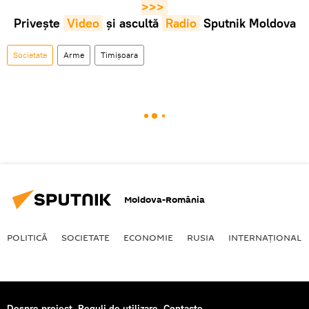
>>>
Privește
Video
și ascultă
Radio
Sputnik Moldova
Societate
Arme
Timișoara
Moldova-România
POLITICĂ
SOCIETATE
ECONOMIE
RUSIA
INTERNAŢIONAL
Despre proiect
Reguli de utilizare
Contacte