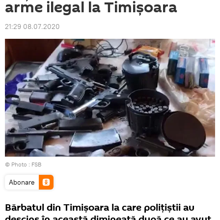
arme ilegal la Timișoara
21:29 08.07.2020
© Photo :
FSB
Abonare
Bărbatul din Timișoara la care polițiștii au
descins în această dimineață după ce au avut