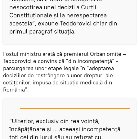
nesocotirea unei decizii a Curții
Constituționale și la nerespectarea
acesteia”, expune Teodorovici chiar din
primul paragraf situația.
Fostul ministru arată că premierul Orban omite –
Teodorovici e convins că ”din incompetență” -
parcurgerea unor etape legale în ”adoptarea
deciziilor de restrângere a unor drepturi ale
cetățenilor, impusă de situația medicală din
România”.
”Ulterior, exclusiv din rea voință,
încăpățânare și ... aceeași incompetență,
toți cei din jurul său au refuzat cu