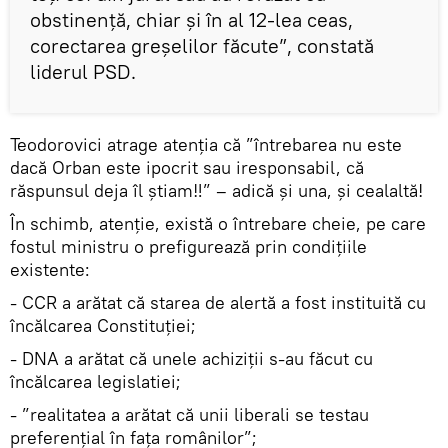
obstinență, chiar și în al 12-lea ceas,
corectarea greșelilor făcute”, constată
liderul PSD.
Teodorovici atrage atenția că ”întrebarea nu este
dacă Orban este ipocrit sau iresponsabil, că
răspunsul deja îl știam‼️” – adică și una, și cealaltă!
În schimb, atenție, există o întrebare cheie, pe care
fostul ministru o prefigurează prin condițiile
existente:
- CCR a arătat că starea de alertă a fost instituită cu
încălcarea Constituției;
- DNA a arătat că unele achiziții s-au făcut cu
încălcarea legislatiei;
- ”realitatea a arătat că unii liberali se testau
preferențial în faţa românilor”;