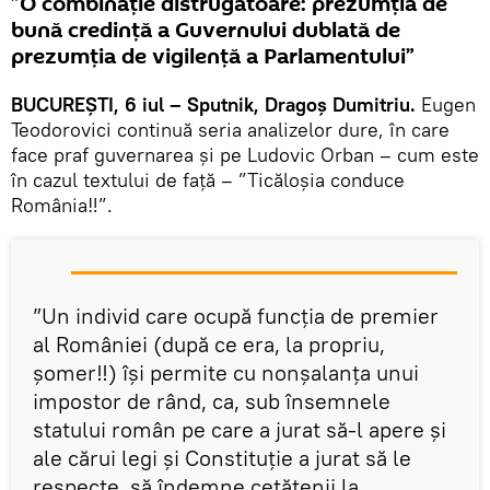
”O combinație distrugătoare: prezumția de
bună credință a Guvernului dublată de
prezumția de vigilență a Parlamentului”
BUCUREȘTI, 6 iul – Sputnik, Dragoș Dumitriu.
Eugen
Teodorovici continuă seria analizelor dure, în care
face praf guvernarea și pe Ludovic Orban – cum este
în cazul textului de față – ”Ticăloșia conduce
România‼️”.
”Un individ care ocupă funcția de premier
al României (după ce era, la propriu,
șomer‼️) își permite cu nonșalanța unui
impostor de rând, ca, sub însemnele
statului român pe care a jurat să-l apere și
ale cărui legi și Constituție a jurat să le
respecte, să îndemne cetățenii la