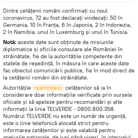
Dintre cetățenii români confirmați cu noul
coronavirus, 72 au fost declarați vindecați: 50 în
Germania, 10 în Franța, 6 în Japonia, 2 în Indonezia,
2 în Namibia, unul în Luxemburg și unul în Tunisia.
Notă:
aceste date sunt obținute de misiunile
diplomatice și oficiile consulare ale României în
străinătate, fie de la autoritățile competente din
statele de reședință, în măsura în care aceste date
fac obiectul comunicării publice, fie în mod direct de
la cetățenii români din străinătate.
Autoritățile
reamintesc
cetățenilor să ia în
considerare doar informațiile verificate prin sursele
oficiale și să apeleze pentru recomandări și alte
informații la linia TELVERDE - 0800.800.358.
Numărul TELVERDE nu este un număr de urgență,
este o linie telefonică alocată strict pentru
informarea cetățenilor și este valabilă pentru
apelurile naționale, de luni până vineri, în intervalul