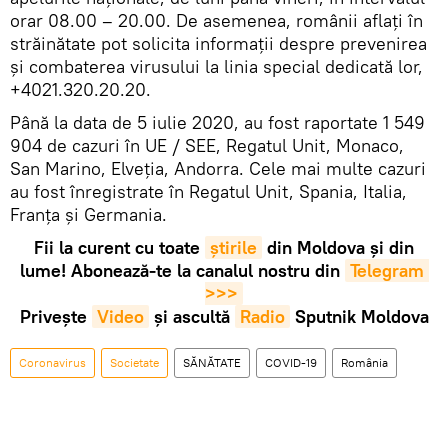
orar 08.00 – 20.00. De asemenea, românii aflați în
străinătate pot solicita informații despre prevenirea
și combaterea virusului la linia special dedicată lor,
+4021.320.20.20.
Până la data de 5 iulie 2020, au fost raportate 1 549
904 de cazuri în UE / SEE, Regatul Unit, Monaco,
San Marino, Elveția, Andorra. Cele mai multe cazuri
au fost înregistrate în Regatul Unit, Spania, Italia,
Franţa și Germania.
Fii la curent cu toate
știrile
din Moldova și din
lume! Abonează-te la canalul nostru din
Telegram 
>>>
Privește
Video
și ascultă
Radio
Sputnik Moldova
Coronavirus
Societate
SĂNĂTATE
COVID-19
România