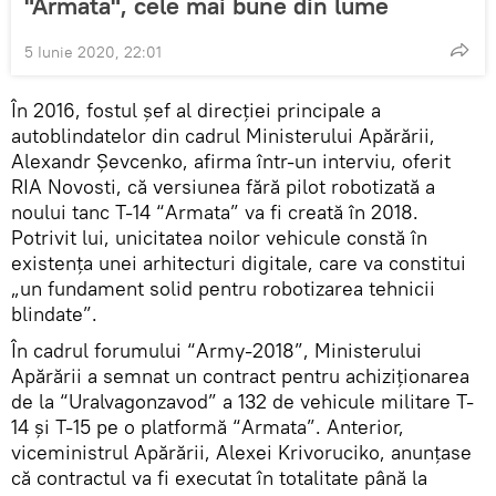
"Armata", cele mai bune din lume
5 Iunie 2020, 22:01
În 2016, fostul șef al direcției principale a
autoblindatelor din cadrul Ministerului Apărării,
Alexandr Șevcenko, afirma într-un interviu, oferit
RIA Novosti, că versiunea fără pilot robotizată a
noului tanc T-14 “Armata” va fi creată în 2018.
Potrivit lui, unicitatea noilor vehicule constă în
existența unei arhitecturi digitale, care va constitui
„un fundament solid pentru robotizarea tehnicii
blindate”.
În cadrul forumului “Army-2018”, Ministerului
Apărării a semnat un contract pentru achiziționarea
de la “Uralvagonzavod” a 132 de vehicule militare T-
14 și T-15 pe o platformă “Armata”. Anterior,
viceministrul Apărării, Alexei Krivoruciko, anunțase
că contractul va fi executat în totalitate până la