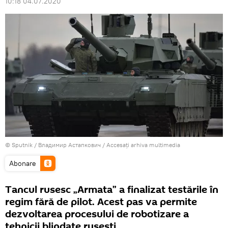
10:18 04.07.2020
© Sputnik / Владимир Астапкович
/
Accesați arhiva multimedia
Abonare
Tancul rusesc „Armata” a finalizat testările în
regim fără de pilot. Acest pas va permite
dezvoltarea procesului de robotizare a
tehnicii blindate rusești.