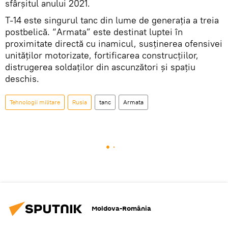
sfârșitul anului 2021.
T-14 este singurul tanc din lume de generația a treia
postbelică. “Armata” este destinat luptei în
proximitate directă cu inamicul, susținerea ofensivei
unităților motorizate, fortificarea construcțiilor,
distrugerea soldaților din ascunzători și spațiu
deschis.
Tehnologii militare
Rusia
tanc
Armata
Moldova-România