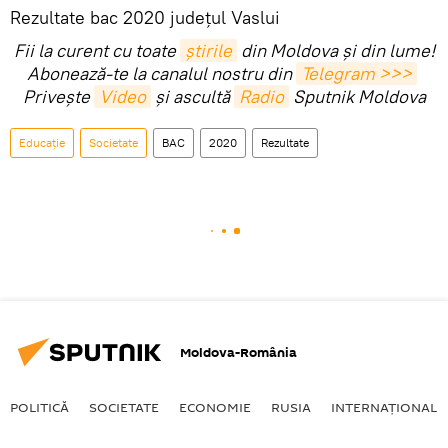
Rezultate bac 2020 județul Vaslui
Fii la curent cu toate
știrile
din Moldova și din lume!
Abonează-te la canalul nostru din
Telegram >>>
Privește
Video
și ascultă
Radio
Sputnik Moldova
Educație
Societate
BAC
2020
Rezultate
Moldova-România
POLITICĂ
SOCIETATE
ECONOMIE
RUSIA
INTERNAŢIONAL