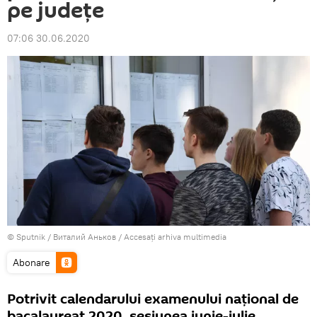
pe județe
07:06 30.06.2020
© Sputnik / Виталий Аньков
/
Accesați arhiva multimedia
Abonare
Potrivit calendarului examenului național de
bacalaureat 2020, sesiunea iunie-iulie,