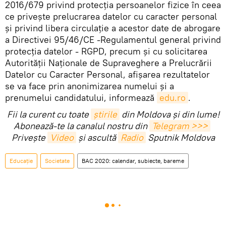
2016/679 privind protecția persoanelor fizice în ceea
ce privește prelucrarea datelor cu caracter personal
și privind libera circulație a acestor date de abrogare
a Directivei 95/46/CE -Regulamentul general privind
protecția datelor - RGPD, precum și cu solicitarea
Autorității Naționale de Supraveghere a Prelucrării
Datelor cu Caracter Personal, afișarea rezultatelor
se va face prin anonimizarea numelui și a
prenumelui candidatului, informează
edu.ro
.
Fii la curent cu toate
știrile
din Moldova și din lume!
Abonează-te la canalul nostru din
Telegram >>>
Privește
Video
și ascultă
Radio
Sputnik Moldova
Educație
Societate
BAC 2020: calendar, subiecte, bareme