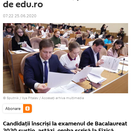
de edu.ro
07:22 25.06.2020
© Sputnik / Ilya Pitalev
/
Accesați arhiva multimedia
Abonare
Candidații înscriși la examenul de Bacalaureat
2020 susțin, astăzi, proba scrisă la Fizică.