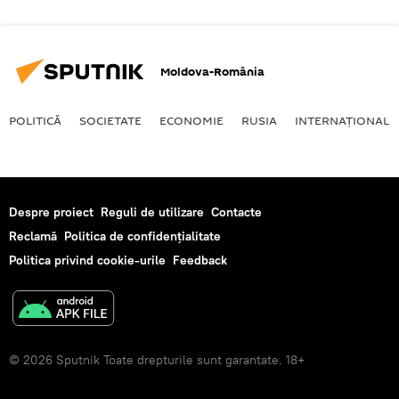
Moldova-România
POLITICĂ
SOCIETATE
ECONOMIE
RUSIA
INTERNAŢIONAL
Despre proiect
Reguli de utilizare
Contacte
Reclamă
Politica de confidențialitate
Politica privind cookie-urile
Feedback
© 2026 Sputnik Toate drepturile sunt garantate. 18+