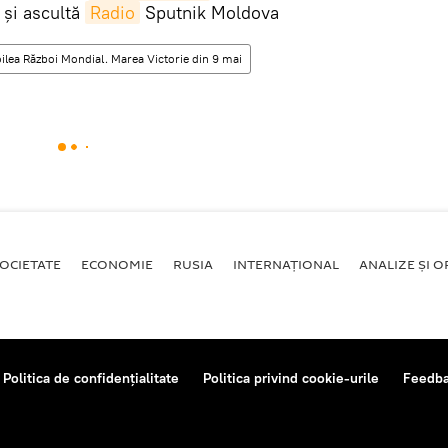
și ascultă
Radio
Sputnik Moldova
oilea Război Mondial. Marea Victorie din 9 mai
OCIETATE
ECONOMIE
RUSIA
INTERNAŢIONAL
ANALIZE ȘI OP
Politica de confidențialitate
Politica privind cookie-urile
Feedb