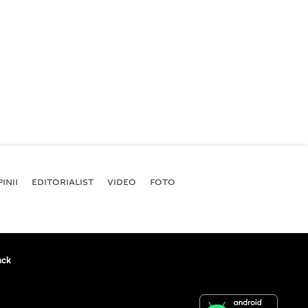
INII
EDITORIALIST
VIDEO
FOTO
ack