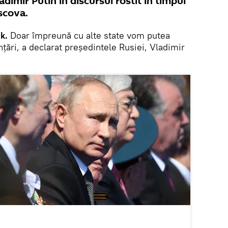
ladimir Putin în discursul rostit în timpul
scova.
k.
Doar împreună cu alte state vom putea
ări, a declarat președintele Rusiei, Vladimir