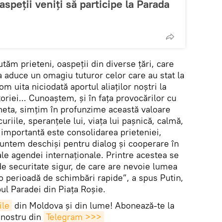
aspeții veniți să participe la Parada
ăm prieteni, oaspeții din diverse țări, care
a aduce un omagiu tuturor celor care au stat la
om uita niciodată aportul aliaților noștri la
riei... Cunoaștem, și în fața provocărilor cu
aneta, simțim în profunzime această valoare
riile, speranțele lui, viața lui pașnică, calmă,
 importantă este consolidarea prieteniei,
suntem deschiși pentru dialog și cooperare în
le agendei internaționale. Printre acestea se
de securitate sigur, de care are nevoie lumea
-o perioadă de schimbări rapide”, a spus Putin,
pul Paradei din Piața Roșie.
ile
din Moldova și din lume! Abonează-te la
 nostru din
Telegram >>>