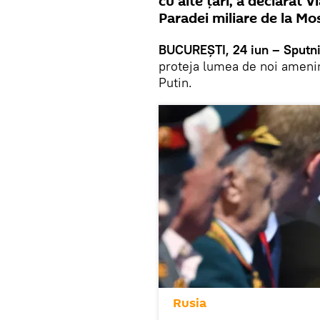
cu alte țări, a declarat V
Paradei miliare de la Mo
BUCUREȘTI, 24 iun – Sputni
proteja lumea de noi ameninț
Putin.
Rusia