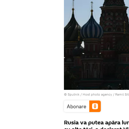
© Sputnik / Host photo agency / Ramil Si
Abonare
Rusia va putea apăra lu