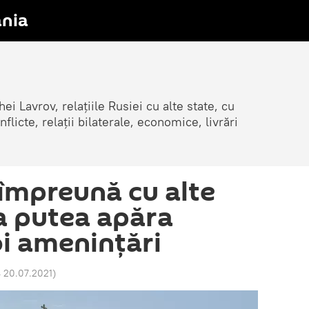
nia
ei Lavrov, relațiile Rusiei cu alte state, cu
cte, relații bilaterale, economice, livrări
 împreună cu alte
va putea apăra
i amenințări
 20.07.2021
)