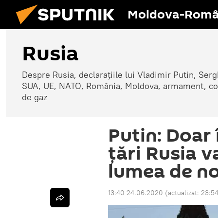
Moldova-Româ
Rusia
Despre Rusia, declarațiile lui Vladimir Putin, Sergh
SUA, UE, NATO, România, Moldova, armament, confli
de gaz
Putin: Doar
țări Rusia 
lumea de no
13:40 24.06.2020
(actualizat:
23:54