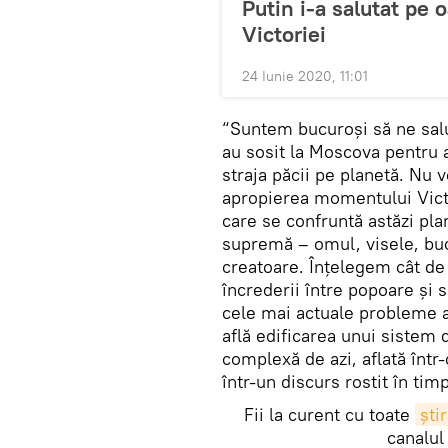
Putin i-a salutat pe o
Victoriei
24 Iunie 2020, 11:01
“Suntem bucuroși să ne salut
au sosit la Moscova pentru 
straja păcii pe planetă. Nu v
apropierea momentului Victo
care se confruntă astăzi pl
supremă – omul, visele, bucu
creatoare. Înțelegem cât de
încrederii între popoare și 
cele mai actuale probleme a
află edificarea unui sistem 
complexă de azi, aflată într
într-un discurs rostit în tim
Fii la curent cu toate
știr
canalul