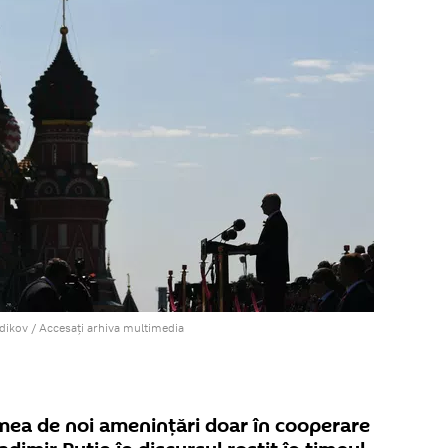
tdikov
/
Accesați arhiva multimedia
mea de noi amenințări doar în cooperare