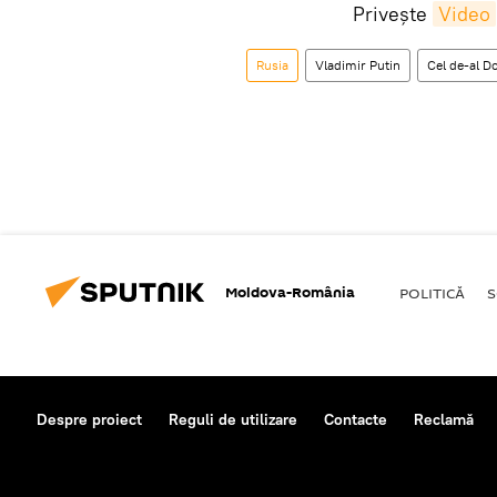
Privește
Video
Rusia
Vladimir Putin
Cel de-al D
Moldova-România
POLITICĂ
S
Despre proiect
Reguli de utilizare
Contacte
Reclamă