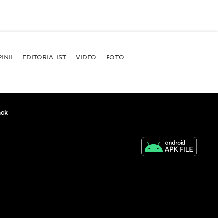
INII
EDITORIALIST
VIDEO
FOTO
ack