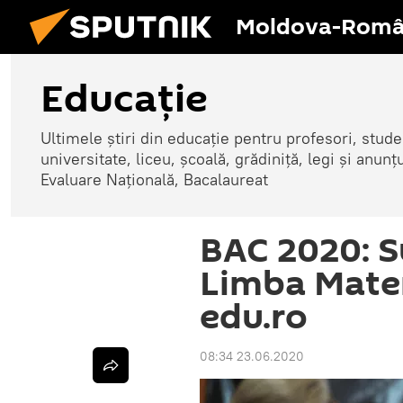
Moldova-Româ
Educație
Ultimele știri din educație pentru profesori, studenț
universitate, liceu, școală, grădiniță, legi și anun
Evaluare Națională, Bacalaureat
BAC 2020: S
Limba Mater
edu.ro
08:34 23.06.2020