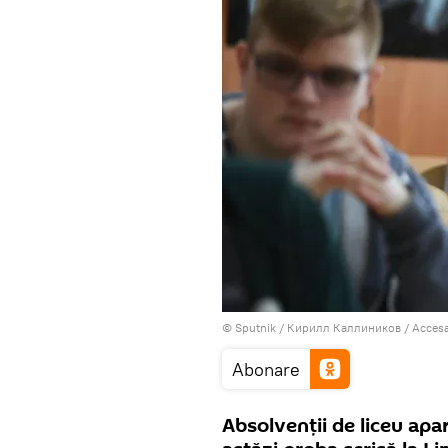
© Sputnik / Кирилл Каллиников
/
Accesa
Abonare
Absolvenții de liceu apa