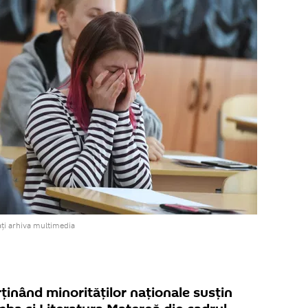
ți arhiva multimedia
rținând minorităților naționale susțin