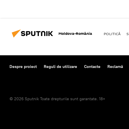
Moldova-România
POLITICĂ
S
Despre proiect
Reguli de utilizare
Contacte
Reclamă
© 2026 Sputnik Toate drepturile sunt garantate. 18+