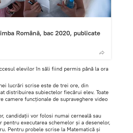
Limba Română, bac 2020, publicate
cesul elevilor în săli fiind permis până la ora
ei lucrări scrise este de trei ore, din
t distribuirea subiectelor fiecărui elev. Toate
are camere funcționale de supraveghere video
r, candidații vor folosi numai cerneală sau
iar pentru executarea schemelor și a desenelor,
ru. Pentru probele scrise la Matematică și