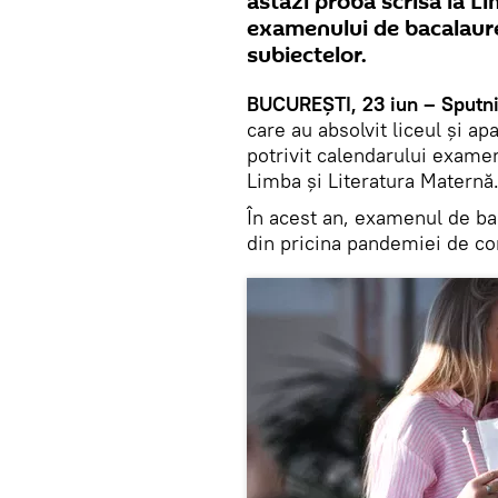
astăzi proba scrisă la L
examenului de bacalaure
subiectelor.
BUCUREȘTI, 23 iun – Sputni
care au absolvit liceul și ap
potrivit calendarului exame
Limba și Literatura Maternă
În acest an, examenul de bac
din pricina pandemiei de co