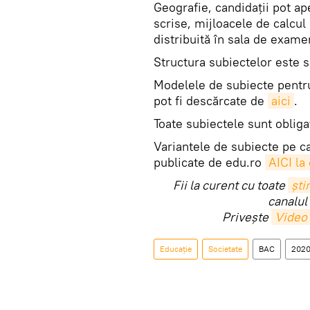
Geografie, candidații pot a
scrise, mijloacele de calcul 
distribuită în sala de exame
Structura subiectelor este si
Modelele de subiecte pentru
pot fi descărcate de
aici
.
Toate subiectele sunt obliga
Variantele de subiecte pe ca
publicate de edu.ro
AICI la
Fii la curent cu toate
știr
canalul
Privește
Video
Educație
Societate
BAC
202