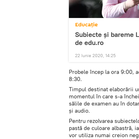
Educație
Subiecte și bareme 
de edu.ro
22 Iunie 2020, 14:25
Probele încep la ora 9:00, ac
8:30.
Timpul destinat elaborării un
momentul în care s-a încheia
sălile de examen au în dot
și audio.
Pentru rezolvarea subiectelo
pastă de culoare albastră, 
vor utiliza numai creion neg