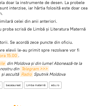
pela doar la instrumente de desen. La probele
sunt interzise, iar hârtia folosită este doar cea
n.
milară celei din anii anteriori.
 proba scrisă de Limbă și Literatura Maternă
torii. Se acordă zece puncte din oficiu.
re elevii le-au primit spre rezolvare vor fi
 ora 15.00
.
ile
din Moldova și din lume! Abonează-te la
 nostru din
Telegram >>>
și ascultă
Radio
Sputnik Moldova
0
bacalaureat
Limba maternă
edu.ro