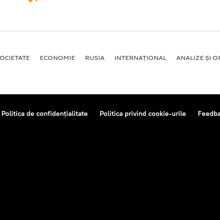
OCIETATE
ECONOMIE
RUSIA
INTERNAŢIONAL
ANALIZE ȘI OP
Politica de confidențialitate
Politica privind cookie-urile
Feedb