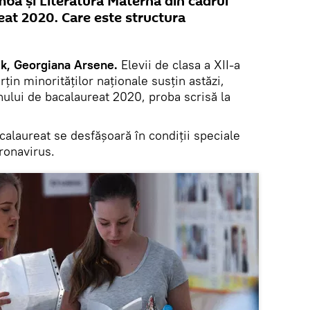
imba și Literatura Maternă din cadrul
at 2020. Care este structura
k, Georgiana Arsene.
Elevii de clasa a XII-a
arțin minorităților naționale susțin astăzi,
nului de bacalaureat 2020, proba scrisă la
.
alaureat se desfășoară în condiții speciale
ronavirus.