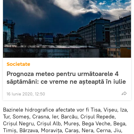
Societate
Prognoza meteo pentru următoarele 4
săptămâni: ce vreme ne aşteaptă în iulie
16 Iunie 2020, 12:50
Bazinele hidrografice afectate vor fi Tisa, Vişeu, Iza,
Tur, Someş, Crasna, Ier, Barcău, Crişul Repede,
Crişul Negru, Crişul Alb, Mureş, Bega Veche, Bega,
Timiş, Bârzava, Moraviţa, Caraş, Nera, Cerna, Jiu,