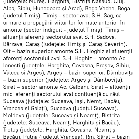
(judeţele: Mureş, Harghita, Bistriţa Năsăud, Cluj,
Alba, Sibiu, Hunedoara şi Arad), Bega Veche, Bega
(judeţul Timiş), Timiş - sector aval S.H. Şag, ca
urmare a propagării viiturilor formate anterior ȋn
amonte (sector ȋndiguit - judeţul Timiş), Timiş –
afluenţii aferenţi sectorului aval S.H. Sadova,
Bârzava, Caraş (judeţele: Timiş şi Caraş Severin),
Olt – bazin superior amonte S.H. Hoghiz şi afluenţii
aferenţi sectorului aval S.H. Hoghiz – amonte Ac.
Ioneşti (judeţele: Harghita, Covasna, Braşov, Sibiu,
Vâlcea şi Argeş), Argeş – bazin superior, Dâmboviţa
– bazin superior (judeţele: Argeş şi Dâmboviţa),
Siret – sector amonte Ac. Galbeni, Siret – afluenţii
mici aferenţi sectorului aval confluenţă cu râul
Suceava (judeţele: Suceava, Iaşi, Nemţ, Bacău,
Vrancea şi Galaţi), Suceava (judeţul Suceava),
Moldova (judeţele: Suceava şi Neamţ), Bistriţa
(judeţele: Suceava, Neamţ, Harghita şi Bacău),
Trotuş (judeţele: Harghita, Covasna, Neamţ şi
Bacău), Putna (judeţul Vrancea), Rm. Sărat – bazin