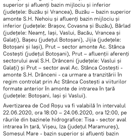
superior şi afluenţi bazin mijlociu şi inferior
(judeţele: Buzău şi Vrancea), Buzău – bazin superior
amonte S.H. Nehoiu şi afluenţi bazin mijlociu şi
inferior (judeţele: Braşov, Covasna şi Buzău), Bârlad
(judeţele: Neamţ, Iaşi, Vaslui, Bacău, Vrancea şi
Galaţi), Başeu (judeţul Botoşani), Jijia (judeţele:
Botoşani şi Iaşi), Prut – sector amonte Ac. Stânca
Costeşti (judeţul Botoşani), Prut – afluenţii aferenţi
sectorului aval S.H. Drânceni (judeţele: Vaslui şi
Galaţi) şi Prut – sector aval Ac. Stânca Costeşti -
amonte S.H. Drânceni - ca urmare a tranzitării ȋn
regim controlat prin Ac Stânca Costeşti a viiturilor
formate anterior ȋn amonte de intrarea ȋn ţară
(judeţele: Botoşani, Iaşi şi Vaslui).
Avertizarea de Cod Roşu va fi valabilă în intervalul
22.06.2020, ora 18:00 – 24.06.2020, ora 12:00, pe
râurile din bazinele hidrografice: Tisa - sector aval
intrarea ȋn ţară, Vişeu, Iza (judeţul Maramureş),
Someşul Mare - bazin superior şi afluenţi bazin