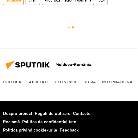
Societate
Vijelii
Prognoza meteo în România
ploi
Moldova-România
POLITICĂ
SOCIETATE
ECONOMIE
RUSIA
INTERNAŢIONAL
Despre proiect
Reguli de utilizare
Contacte
Reclamă
Politica de confidențialitate
Politica privind cookie-urile
Feedback