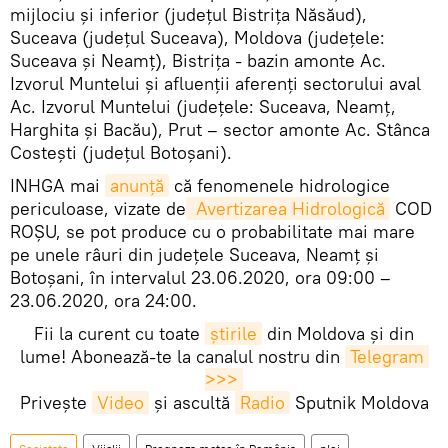
mijlociu şi inferior (judeţul Bistriţa Năsăud),
Suceava (judeţul Suceava), Moldova (judeţele:
Suceava şi Neamţ), Bistriţa - bazin amonte Ac.
Izvorul Muntelui şi afluenţii aferenţi sectorului aval
Ac. Izvorul Muntelui (judeţele: Suceava, Neamţ,
Harghita şi Bacău), Prut – sector amonte Ac. Stânca
Costeşti (judeţul Botoşani).
INHGA mai
anunţă
că fenomenele hidrologice
periculoase, vizate de
 Avertizarea Hidrologică
COD
ROȘU, se pot produce cu o probabilitate mai mare
pe unele râuri din județele Suceava, Neamț și
Botoșani, în intervalul 23.06.2020, ora 09:00 –
23.06.2020, ora 24:00.
Fii la curent cu toate
știrile
din Moldova și din
lume! Abonează-te la canalul nostru din
Telegram 
>>>
Privește
Video
și ascultă
Radio
Sputnik Moldova