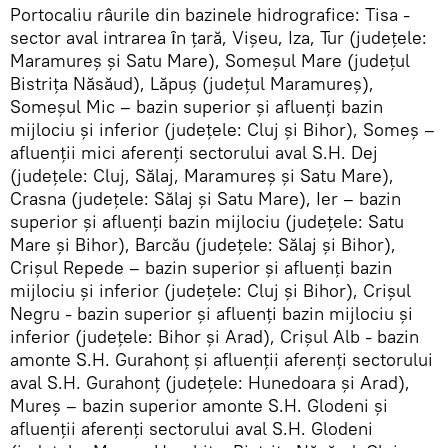
Portocaliu râurile din bazinele hidrografice: Tisa -
sector aval intrarea ȋn ţară, Vişeu, Iza, Tur (judeţele:
Maramureş şi Satu Mare), Someşul Mare (judeţul
Bistriţa Năsăud), Lăpuş (judeţul Maramureş),
Someşul Mic – bazin superior şi afluenţi bazin
mijlociu şi inferior (judeţele: Cluj şi Bihor), Someş –
afluenţii mici aferenţi sectorului aval S.H. Dej
(judeţele: Cluj, Sălaj, Maramureş şi Satu Mare),
Crasna (judeţele: Sălaj şi Satu Mare), Ier – bazin
superior şi afluenţi bazin mijlociu (judeţele: Satu
Mare şi Bihor), Barcău (judeţele: Sălaj şi Bihor),
Crişul Repede – bazin superior şi afluenţi bazin
mijlociu şi inferior (judeţele: Cluj şi Bihor), Crişul
Negru - bazin superior şi afluenţi bazin mijlociu şi
inferior (judeţele: Bihor şi Arad), Crişul Alb - bazin
amonte S.H. Gurahonţ şi afluenţii aferenţi sectorului
aval S.H. Gurahonţ (judeţele: Hunedoara şi Arad),
Mureş – bazin superior amonte S.H. Glodeni şi
afluenţii aferenţi sectorului aval S.H. Glodeni