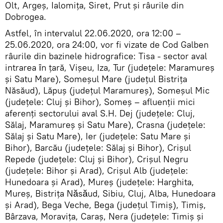
Olt, Argeş, Ialomiţa, Siret, Prut şi râurile din
Dobrogea.
Astfel, în intervalul 22.06.2020, ora 12:00 –
25.06.2020, ora 24:00, vor fi vizate de Cod Galben
râurile din bazinele hidrografice: Tisa - sector aval
intrarea ȋn ţară, Vişeu, Iza, Tur (judeţele: Maramureş
şi Satu Mare), Someşul Mare (judeţul Bistriţa
Năsăud), Lăpuş (judeţul Maramureş), Someşul Mic
(judeţele: Cluj şi Bihor), Someş – afluenţii mici
aferenţi sectorului aval S.H. Dej (judeţele: Cluj,
Sălaj, Maramureş şi Satu Mare), Crasna (judeţele:
Sălaj şi Satu Mare), Ier (judeţele: Satu Mare şi
Bihor), Barcău (judeţele: Sălaj şi Bihor), Crişul
Repede (judeţele: Cluj şi Bihor), Crişul Negru
(judeţele: Bihor şi Arad), Crişul Alb (judeţele:
Hunedoara şi Arad), Mureş (judeţele: Harghita,
Mureş, Bistriţa Nӑsӑud, Sibiu, Cluj, Alba, Hunedoara
şi Arad), Bega Veche, Bega (judeţul Timiş), Timiş,
Bârzava, Moraviţa, Caraş, Nera (judeţele: Timiş şi