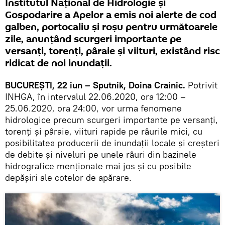
Institutul Naţional de Hidrologie şi
Gospodarire a Apelor a emis noi alerte de cod
galben, portocaliu şi roşu pentru următoarele
zile, anunţând scurgeri importante pe
versanţi, torenţi, pâraie şi viituri, existând risc
ridicat de noi inundaţii.
BUCUREŞTI, 22 iun – Sputnik, Doina Crainic.
Potrivit
INHGA, în intervalul 22.06.2020, ora 12:00 –
25.06.2020, ora 24:00, vor urma fenomene
hidrologice precum scurgeri importante pe versanţi,
torenţi şi pâraie, viituri rapide pe râurile mici, cu
posibilitatea producerii de inundaţii locale şi creşteri
de debite şi niveluri pe unele râuri din bazinele
hidrografice menţionate mai jos şi cu posibile
depăşiri ale cotelor de apărare.