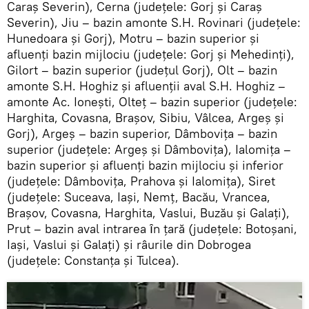
Caraş Severin), Cerna (judeţele: Gorj şi Caraş
Severin), Jiu – bazin amonte S.H. Rovinari (judeţele:
Hunedoara şi Gorj), Motru – bazin superior şi
afluenţi bazin mijlociu (judeţele: Gorj şi Mehedinţi),
Gilort – bazin superior (judeţul Gorj), Olt – bazin
amonte S.H. Hoghiz şi afluenţii aval S.H. Hoghiz –
amonte Ac. Ioneşti, Olteţ – bazin superior (judeţele:
Harghita, Covasna, Braşov, Sibiu, Vâlcea, Argeş şi
Gorj), Argeş – bazin superior, Dâmboviţa – bazin
superior (judeţele: Argeş şi Dâmboviţa), Ialomiţa –
bazin superior şi afluenţi bazin mijlociu şi inferior
(judeţele: Dâmboviţa, Prahova şi Ialomiţa), Siret
(judeţele: Suceava, Iaşi, Nemţ, Bacău, Vrancea,
Braşov, Covasna, Harghita, Vaslui, Buzău şi Galaţi),
Prut – bazin aval intrarea ȋn ţară (judeţele: Botoşani,
Iaşi, Vaslui şi Galaţi) şi râurile din Dobrogea
(judeţele: Constanţa şi Tulcea).