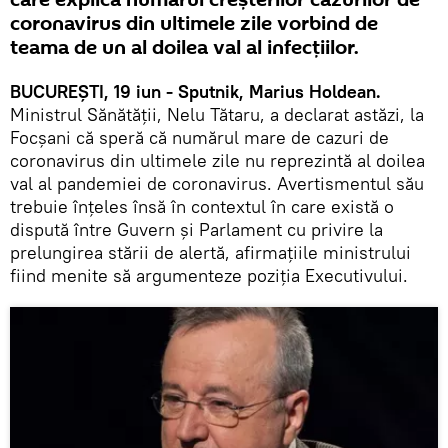
care explică numărul creșterilor cazurilor de
coronavirus din ultimele zile vorbind de
teama de un al doilea val al infecțiilor.
BUCUREȘTI, 19 iun - Sputnik, Marius Holdean.
Ministrul Sănătăţii, Nelu Tătaru, a declarat astăzi, la
Focşani că speră că numărul mare de cazuri de
coronavirus din ultimele zile nu reprezintă al doilea
val al pandemiei de coronavirus. Avertismentul său
trebuie înțeles însă în contextul în care există o
dispută între Guvern și Parlament cu privire la
prelungirea stării de alertă, afirmațiile ministrului
fiind menite să argumenteze poziția Executivului.