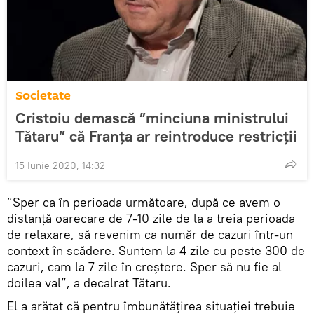
Societate
Cristoiu demască ”minciuna ministrului
Tătaru” că Franța ar reintroduce restricții
15 Iunie 2020, 14:32
”Sper ca în perioada următoare, după ce avem o
distanţă oarecare de 7-10 zile de la a treia perioada
de relaxare, să revenim ca număr de cazuri într-un
context în scădere. Suntem la 4 zile cu peste 300 de
cazuri, cam la 7 zile în creştere. Sper să nu fie al
doilea val”, a decalrat Tătaru.
El a arătat că pentru îmbunătățirea situației trebuie