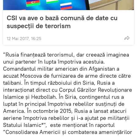
CSI va ave o bază comună de date cu
suspecții de terorism
12 Mai 2017, 16:25
”Rusia finanțează terorismul, dar creează imaginea
unui partener în lupta împotriva acestuia.
Comandantul militar american din Afganistan a
acuzat Moscova de furnizarea de arme directe către
talibani. În timpul războiului din Siria, Rusia a
interacționat direct cu Corpul Gărzilor Revoluționare
Islamice și Hezbollah. În Siria, contingentul rus a
luptat în principal împotriva rebelilor susținuți de
America. În octombrie 2015, Rusia a lansat atacuri
aeriene împotriva rebelilor și i-a ajutat pe militanții
Statului Islamic*", este menționat în raportul
”Consolidarea Americii și combaterea amenințărilor