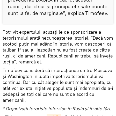
raport, dar chiar și principalele sale puncte
sunt la fel de marginale”, explică Timofeev.
Potrivit expertului, acuzațiile de sponsorizare a
terorismului arată necunoașterea istoriei. "Dacă vom
scotoci puțin mai adânc în istorie, vom descoperi că
talibanii* sau a Hezbollah nu au fost create de către
ruși, ci de americani. Republicanii ar trebui să învețe
lecția", remarcă el.
Timofeev consideră că interacțiunea dintre Moscova
și Washington în lupta împotriva terorismului va
continua. Dar cu cât alegerile sunt mai apropiate, cu
atât vor exista inițiative populiste și îndemnuri de a-i
pedepsi pe toți cei care nu sunt de acord cu
americanii.
* Organizații teroriste interzise în Rusia și în alte țări.