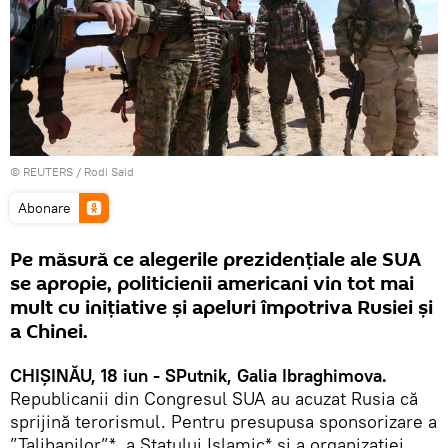
©
REUTERS
/ Rodi Said
Abonare
Pe măsură ce alegerile prezidențiale ale SUA
se apropie, politicienii americani vin tot mai
mult cu inițiative și apeluri împotriva Rusiei și
a Chinei.
CHIȘINĂU, 18 iun - SPutnik, Galia Ibraghimova.
Republicanii din Congresul SUA au acuzat Rusia că
sprijină terorismul. Pentru presupusa sponsorizare a
”Talibanilor”*, a Statului Islamic* și a organizației