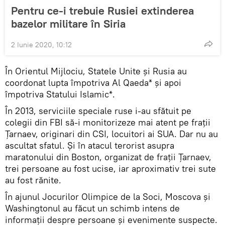
Pentru ce-i trebuie Rusiei extinderea
bazelor militare în Siria
2 Iunie 2020, 10:12
În Orientul Mijlociu, Statele Unite și Rusia au
coordonat lupta împotriva Al Qaeda* și apoi
împotriva Statului Islamic*.
În 2013, serviciile speciale ruse i-au sfătuit pe
colegii din FBI să-i monitorizeze mai atent pe frații
Țarnaev, originari din CSI, locuitori ai SUA. Dar nu au
ascultat sfatul. Și în atacul terorist asupra
maratonului din Boston, organizat de frații Țarnaev,
trei persoane au fost ucise, iar aproximativ trei sute
au fost rănite.
În ajunul Jocurilor Olimpice de la Soci, Moscova și
Washingtonul au făcut un schimb intens de
informații despre persoane și evenimente suspecte.