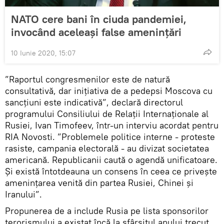
NATO cere bani în ciuda pandemiei,
invocând aceleași false amenințări
10 Iunie 2020, 15:07
”Raportul congresmenilor este de natură
consultativă, dar inițiativa de a pedepsi Moscova cu
sancțiuni este indicativă”, declară directorul
programului Consiliului de Relații Internaționale al
Rusiei, Ivan Timofeev, într-un interviu acordat pentru
RIA Novosti. ”Problemele politice interne - proteste
rasiste, campania electorală - au divizat societatea
americană. Republicanii caută o agendă unificatoare.
Și există întotdeauna un consens în ceea ce privește
amenințarea venită din partea Rusiei, Chinei și
Iranului”.
Propunerea de a include Rusia pe lista sponsorilor
terorismului a existat încă la sfârșitul anului trecut,