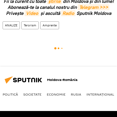
Fii la curent cu toate
știrile
din Moldova și din lume!
Abonează-te la canalul nostru din
Telegram >>>
Privește
Video
și ascultă
Radio
Sputnik Moldova
ANALIZE
Terorism
Amprente
Moldova-România
POLITICĂ
SOCIETATE
ECONOMIE
RUSIA
INTERNAŢIONAL