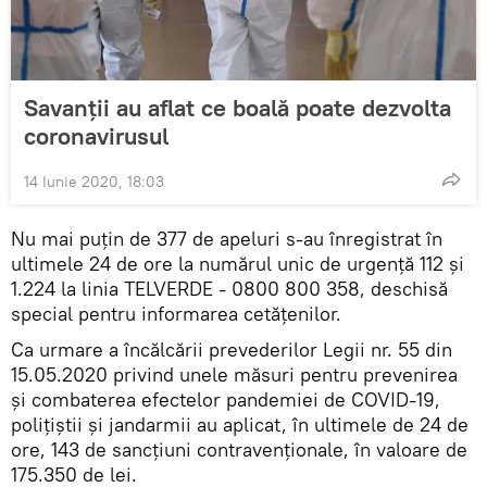
Savanții au aflat ce boală poate dezvolta
coronavirusul
14 Iunie 2020, 18:03
Nu mai puțin de 377 de apeluri s-au înregistrat în
ultimele 24 de ore la numărul unic de urgență 112 și
1.224 la linia TELVERDE - 0800 800 358, deschisă
special pentru informarea cetățenilor.
Ca urmare a încălcării prevederilor Legii nr. 55 din
15.05.2020 privind unele măsuri pentru prevenirea
și combaterea efectelor pandemiei de COVID-19,
polițiștii și jandarmii au aplicat, în ultimele de 24 de
ore, 143 de sancţiuni contravenţionale, în valoare de
175.350 de lei.