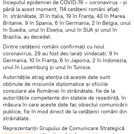
începutul epidemiei de COVID-19 – coronavirus - și
până la acest moment, 114 cetățeni români aflați
în străinătate, 31 în Italia, 19 în Franța, 43 în Marea
Britanie, 9 în Spania, 6 în Germania, 2 în Belgia, unul
în Suedia, unul în Elveția, unul în SUA și unul în
Brazilia, au decedat.
Dintre cetățenii români confirmați cu noul
coronavirus, 29 au fost dec larați vindecați: 9 în
Germania, 10 în Franța, 6 în Japonia, 2 în Indonezia,
unul în Luxemburg și unul în Tunisia.
Autoritățile atrag atenția că aceste date sunt
obținute de misiunile diplomatice și oficiile
consulare ale României în străinătate, fie de la
autoritățile competente din statele de reședință, în
măsura în care aceste date fac obiectul comunicării
publice, fie în mod direct de la cetățenii români din
străinătate.
Reprezentanții Grupului de Comunicare Strategică