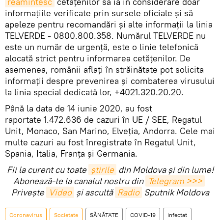
reamintesc
cetățenilor să ia în considerare doar
informațiile verificate prin sursele oficiale și să
apeleze pentru recomandări și alte informații la linia
TELVERDE - 0800.800.358. Numărul TELVERDE nu
este un număr de urgență, este o linie telefonică
alocată strict pentru informarea cetățenilor. De
asemenea, românii aflați în străinătate pot solicita
informații despre prevenirea și combaterea virusului
la linia special dedicată lor, +4021.320.20.20.
Până la data de 14 iunie 2020, au fost
raportate 1.472.636 de cazuri în UE / SEE, Regatul
Unit, Monaco, San Marino, Elveția, Andorra. Cele mai
multe cazuri au fost înregistrate în Regatul Unit,
Spania, Italia, Franţa și Germania.
Fii la curent cu toate
știrile
din Moldova și din lume!
Abonează-te la canalul nostru din
Telegram >>>
Privește
Video
și ascultă
Radio
Sputnik Moldova
Coronavirus
Societate
SĂNĂTATE
COVID-19
infectat