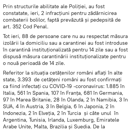
Prin structurile abilitate ale Poliției, au fost
constatate, ieri, 2 infracțiuni pentru zădărnicirea
combaterii bolilor, faptă prevăzută și pedepsită de
art. 352 Cod Penal.
Tot ieri, 88 de persoane care nu au respectat măsura
izolării la domiciliu sau a carantinei au fost introduse
în carantină instituționalizată pentru 14 zile sau a fost
dispusă măsura carantinării instituționalizate pentru
o nouă perioadă de 14 zile.
Referitor la situația cetățenilor români aflați în alte
state, 3.393 de cetățeni români au fost confirmați
ca fiind infectați cu COVID-19 -coronavirus: 1.885 în
Italia, 561 în Spania, 107 în Franța, 681 în Germania,
97 în Marea Britanie, 28 în Olanda, 2 în Namibia, 3 în
SUA, 4 în Austria, 3 în Belgia, 6 în Japonia, 2 în
Indonezia, 2 în Elveția, 2 în Turcia și câte unul în
Argentina, Tunisia, Irlanda, Luxemburg, Emiratele
Arabe Unite, Malta, Brazilia și Suedia. De la