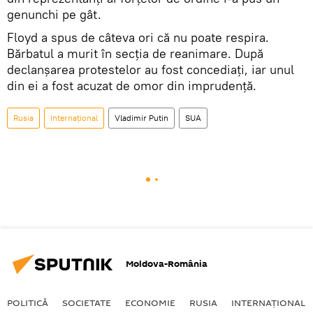
genunchi pe gât.
Floyd a spus de câteva ori că nu poate respira.
Bărbatul a murit în secția de reanimare. După
declanșarea protestelor au fost concediați, iar unul
din ei a fost acuzat de omor din imprudență.
Rusia
Internaţional
Vladimir Putin
SUA
Moldova-România
POLITICĂ
SOCIETATE
ECONOMIE
RUSIA
INTERNAŢIONAL