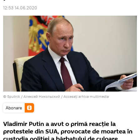
12:53 14.06.2020
© Sputnik / Алексей Никольский
/
Accesați arhiva multimedia
Abonare
Vladimir Putin a avut o primă reacție la
protestele din SUA, provocate de moartea în
custodia poliției a bărbatului de culoare