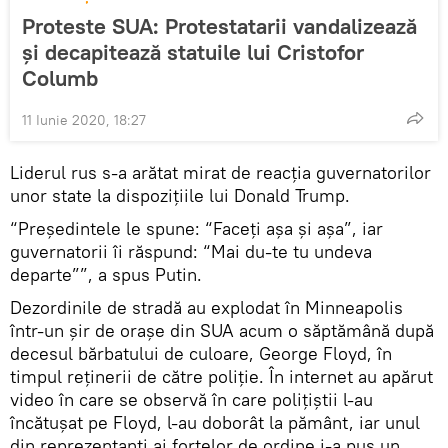
Proteste SUA: Protestatarii vandalizează
și decapitează statuile lui Cristofor
Columb
11 Iunie 2020, 18:27
Liderul rus s-a arătat mirat de reacția guvernatorilor
unor state la dispozițiile lui Donald Trump.
“Președintele le spune: “Faceți așa și așa”, iar
guvernatorii îi răspund: “Mai du-te tu undeva
departe””, a spus Putin.
Dezordinile de stradă au explodat în Minneapolis
într-un șir de orașe din SUA acum o săptămână după
decesul bărbatului de culoare, George Floyd, în
timpul reținerii de către poliție. În internet au apărut
video în care se observă în care polițiștii l-au
încătușat pe Floyd, l-au doborât la pământ, iar unul
din reprezentanți ai forțelor de ordine i-a pus un