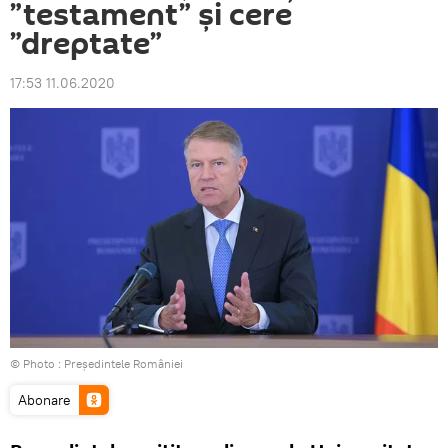
”testament” și cere
”dreptate”
17:53 11.06.2020
© Photo :
Președintele României
Abonare