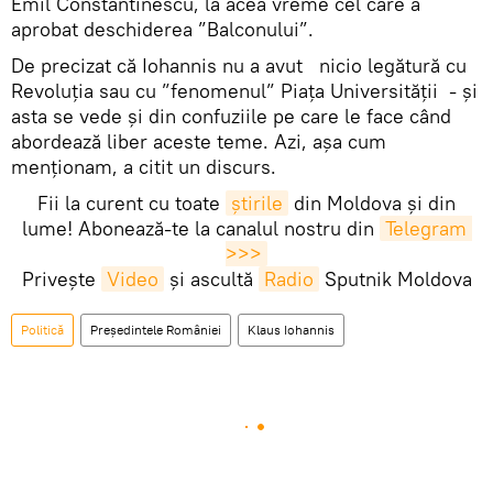
Emil Constantinescu, la acea vreme cel care a
aprobat deschiderea ”Balconului”.
De precizat că Iohannis nu a avut nicio legătură cu
Revoluția sau cu ”fenomenul” Piața Universității - și
asta se vede și din confuziile pe care le face când
abordează liber aceste teme. Azi, așa cum
menționam, a citit un discurs.
Fii la curent cu toate
știrile
din Moldova și din
lume! Abonează-te la canalul nostru din
Telegram 
>>>
Privește
Video
și ascultă
Radio
Sputnik Moldova
Politică
Președintele României
Klaus Iohannis