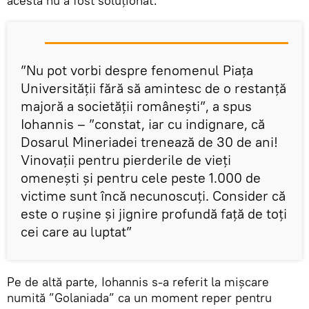
acesta nu a fost soluționat.
”Nu pot vorbi despre fenomenul Piața
Universității fără să amintesc de o restanță
majoră a societății românești”, a spus
Iohannis – ”constat, iar cu indignare, că
Dosarul Mineriadei trenează de 30 de ani!
Vinovații pentru pierderile de vieți
omenești și pentru cele peste 1.000 de
victime sunt încă necunoscuți. Consider că
este o rușine și jignire profundă față de toți
cei care au luptat”
Pe de altă parte, Iohannis s-a referit la mișcare
numită ”Golaniada” ca un moment reper pentru