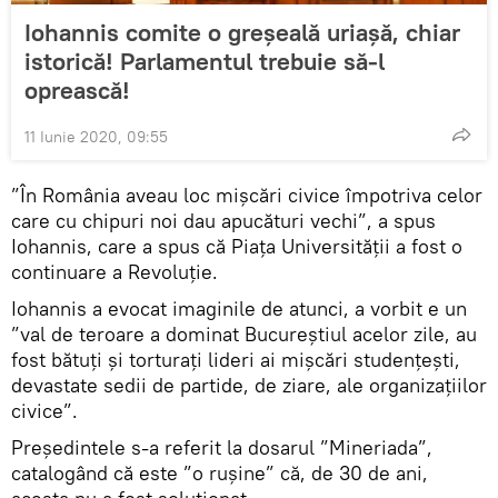
Iohannis comite o greșeală uriașă, chiar
istorică! Parlamentul trebuie să-l
oprească!
11 Iunie 2020, 09:55
”În România aveau loc mișcări civice împotriva celor
care cu chipuri noi dau apucături vechi”, a spus
Iohannis, care a spus că Piața Universității a fost o
continuare a Revoluție.
Iohannis a evocat imaginile de atunci, a vorbit e un
”val de teroare a dominat Bucureștiul acelor zile, au
fost bătuți și torturați lideri ai mișcări studențești,
devastate sedii de partide, de ziare, ale organizațiilor
civice”.
Președintele s-a referit la dosarul ”Mineriada”,
catalogând că este ”o rușine” că, de 30 de ani,