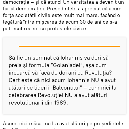
democrație – și că atunci Universitatea a devenit un
far al democrației. Președintele a apreciat că acum
forța societății civile este mult mai mare, făcând o
legătură între mișcarea de acum 30 de ani ce s-a
petrecut recent cu protestele civice.
Să fie un semnal că Iohannis va dori să
preia și formula ”Golaniadei”, așa cum
încearcă să facă de doi ani cu Revoluția?
Cert este că nici acum Iohannis NU a avut
alături pe liderii „Balconului” – cum nici la
celebrarea Revoluției NU a avut alături
revoluționarii din 1989.
Acum, nici măcar nu l-a avut alături pe președintele