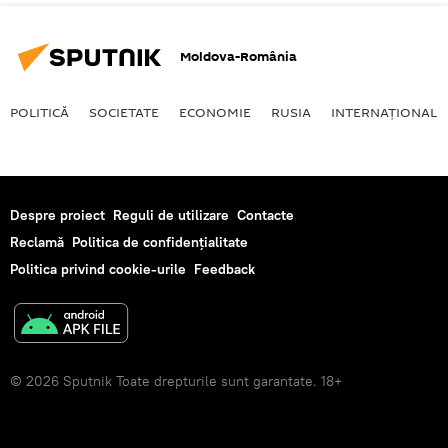
Moldova-România
POLITICĂ
SOCIETATE
ECONOMIE
RUSIA
INTERNAŢIONAL
Despre proiect
Reguli de utilizare
Contacte
Reclamă
Politica de confidențialitate
Politica privind cookie-urile
Feedback
© 2026 Sputnik Toate drepturile sunt garantate. 18+