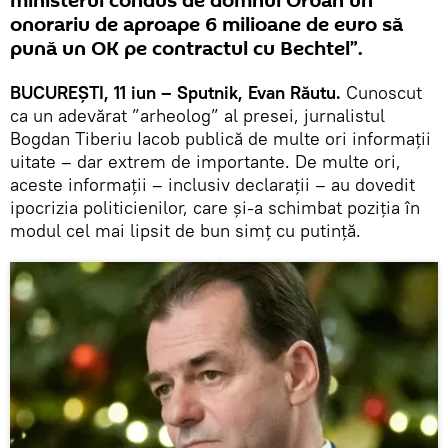
ministerul condus de domnul Orban un
onorariu de aproape 6 milioane de euro să
pună un OK pe contractul cu Bechtel”.
BUCUREȘTI, 11 iun – Sputnik, Evan Răutu.
Cunoscut
ca un adevărat ”arheolog” al presei, jurnalistul
Bogdan Tiberiu Iacob publică de multe ori informații
uitate – dar extrem de importante. De multe ori,
aceste informații – inclusiv declarații – au dovedit
ipocrizia politicienilor, care și-a schimbat poziția în
modul cel mai lipsit de bun simț cu putință.