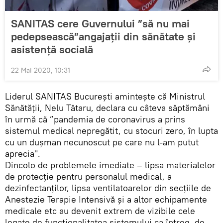
SANITAS cere Guvernului ”să nu mai
pedepsească”angajații din sănătate și
asistență socială
22 Mai 2020, 10:31
Liderul SANITAS București amintește că Ministrul
Sănătății, Nelu Tătaru, declara cu câteva săptămâni
în urmă că ”pandemia de coronavirus a prins
sistemul medical nepregătit, cu stocuri zero, în lupta
cu un duşman necunoscut pe care nu l-am putut
aprecia".
Dincolo de problemele imediate – lipsa materialelor
de protecție pentru personalul medical, a
dezinfectanților, lipsa ventilatoarelor din secțiile de
Anestezie Terapie Intensivă și a altor echipamente
medicale etc au devenit extrem de vizibile cele
legate de funcționalitatea sistemului ca întreg, de