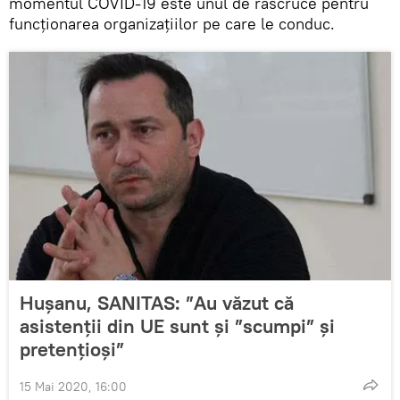
momentul COVID-19 este unul de răscruce pentru
funcționarea organizațiilor pe care le conduc.
Hușanu, SANITAS: ”Au văzut că
asistenții din UE sunt și ”scumpi” și
pretențioși”
15 Mai 2020, 16:00