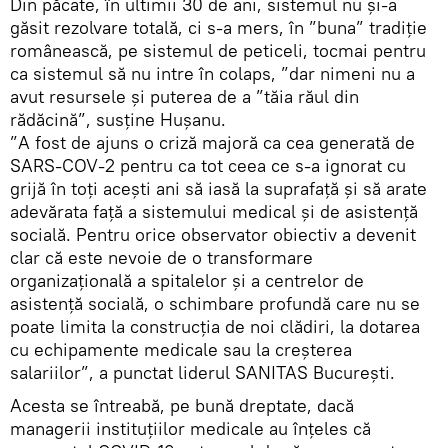
Din păcate, în ultimii 30 de ani, sistemul nu și-a
găsit rezolvare totală, ci s-a mers, în ”buna” tradiție
românească, pe sistemul de peticeli, tocmai pentru
ca sistemul să nu intre în colaps, ”dar nimeni nu a
avut resursele și puterea de a ”tăia răul din
rădăcină”, susține Hușanu.
”A fost de ajuns o criză majoră ca cea generată de
SARS-COV-2 pentru ca tot ceea ce s-a ignorat cu
grijă în toți acești ani să iasă la suprafață și să arate
adevărata față a sistemului medical și de asistență
socială. Pentru orice observator obiectiv a devenit
clar că este nevoie de o transformare
organizațională a spitalelor și a centrelor de
asistență socială, o schimbare profundă care nu se
poate limita la construcția de noi clădiri, la dotarea
cu echipamente medicale sau la creșterea
salariilor”, a punctat liderul SANITAS București.
Acesta se întreabă, pe bună dreptate, dacă
managerii instituțiilor medicale au înțeles că