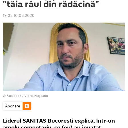
”tăia răul din rădăcină”
19:03 10.06.2020
© Facebook /
Viorel Hușcanu
Abonare
Liderul SANITAS București explică, într-un
amplu comentariu, ce (nu) au învățat