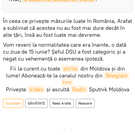
În ceea ce privește măsurile luate în România, Arafat
a subliniat că acestea nu au fost mai dure decât în
alte țări, însă au fost luate mai devreme.
Vom reveni la normalitatea care era înainte, o dată
cu ziua de 15 iunie? Șeful DSU a fost categoric și a
negat cu vehemență o asemenea ipoteză.
Fii la curent cu toate
știrile
din Moldova și din
lume! Abonează-te la canalul nostru din
Telegram 
>>>
Privește
Video
și ascultă
Radio
Sputnik Moldova
Societate
SĂNĂTATE
Raed Arafat
Relaxare