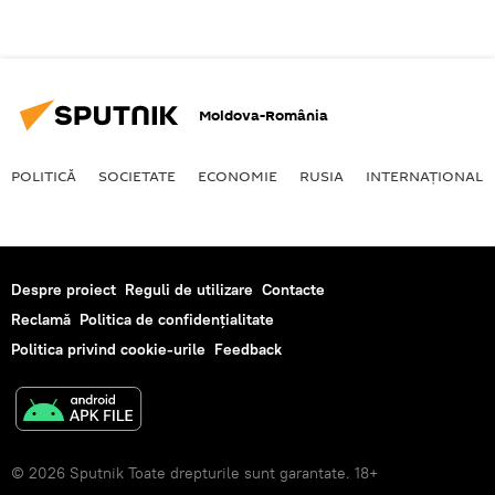
Moldova-România
POLITICĂ
SOCIETATE
ECONOMIE
RUSIA
INTERNAŢIONAL
Despre proiect
Reguli de utilizare
Contacte
Reclamă
Politica de confidențialitate
Politica privind cookie-urile
Feedback
© 2026 Sputnik Toate drepturile sunt garantate. 18+