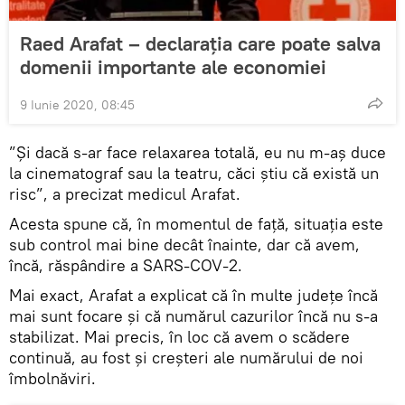
Raed Arafat – declarația care poate salva
domenii importante ale economiei
9 Iunie 2020, 08:45
”Și dacă s-ar face relaxarea totală, eu nu m-aș duce
la cinematograf sau la teatru, căci știu că există un
risc”, a precizat medicul Arafat.
Acesta spune că, în momentul de față, situația este
sub control mai bine decât înainte, dar că avem,
încă, răspândire a SARS-COV-2.
Mai exact, Arafat a explicat că în multe județe încă
mai sunt focare și că numărul cazurilor încă nu s-a
stabilizat. Mai precis, în loc că avem o scădere
continuă, au fost și creșteri ale numărului de noi
îmbolnăviri.