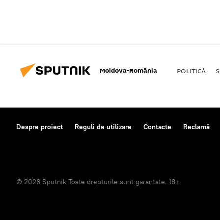
Moldova-România
POLITICĂ
S
Despre proiect
Reguli de utilizare
Contacte
Reclamă
© 2026 Sputnik Toate drepturile sunt garantate. 18+