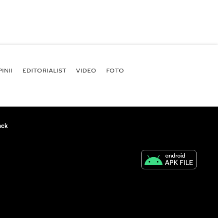
INII
EDITORIALIST
VIDEO
FOTO
ack