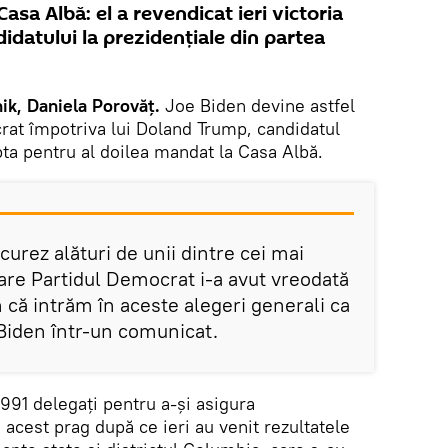
sa Albă: el a revendicat ieri victoria
datului la prezidențiale din partea
ik, Daniela Porovăț.
Joe Biden devine astfel
rat împotriva lui Doland Trump, candidatul
pta pentru al doilea mandat la Casa Albă.
curez alături de unii dintre cei mai
care Partidul Democrat i-a avut vreodată
 că intrăm în aceste alegeri generali ca
t Biden într-un comunicat.
991 delegaţi pentru a-şi asigura
 acest prag după ce ieri au venit rezultatele