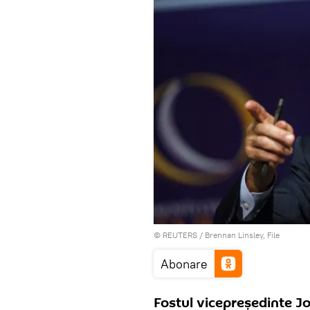
©
REUTERS
/ Brennan Linsley, File
Abonare
Fostul vicepreşedinte J