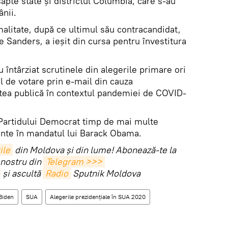
şapte state şi districtul Columbia, care s-au
nii.
malitate, după ce ultimul său contracandidat,
 Sanders, a ieşit din cursa pentru învestitura
 întârziat scrutinele din alegerile primare ori
l de votare prin e-mail din cauza
tea publică în contextul pandemiei de COVID-
 Partidului Democrat timp de mai multe
inte în mandatul lui Barack Obama.
ile
din Moldova și din lume! Abonează-te la
 nostru din
Telegram >>>
și ascultă
Radio
Sputnik Moldova
Biden
SUA
Alegerile prezidențiale în SUA 2020