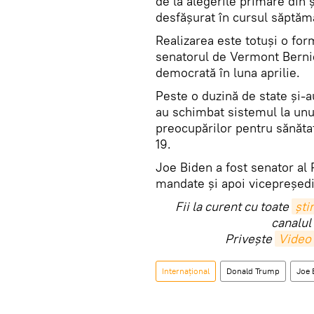
de la alegerile primare din 
desfăşurat în cursul săptămâ
Realizarea este totuşi o for
senatorul de Vermont Bernie
democrată în luna aprilie.
Peste o duzină de state şi-au
au schimbat sistemul la unu
preocupărilor pentru sănăta
19.
Joe Biden a fost senator al
mandate şi apoi vicepreşed
Fii la curent cu toate
știr
canalul
Privește
Video
Internaţional
Donald Trump
Joe 