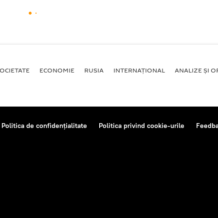
OCIETATE
ECONOMIE
RUSIA
INTERNAŢIONAL
ANALIZE ȘI OP
Politica de confidențialitate
Politica privind cookie-urile
Feedb