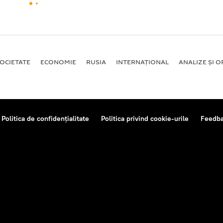
OCIETATE
ECONOMIE
RUSIA
INTERNAŢIONAL
ANALIZE ȘI OP
Politica de confidențialitate
Politica privind cookie-urile
Feedb