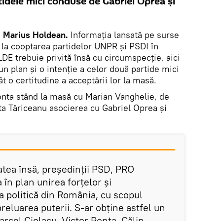
rtidele mici conduse de Gabriel Oprea și
, Marius Holdean.
Informația lansată pe surse
 la cooptarea partidelor UNPR și PSDI în
E trebuie privită însă cu circumspecție, aici
un plan și o intenție a celor două partide mici
ât o certitudine a acceptării lor la masă.
onta stând la masă cu Marian Vanghelie, de
a Tăriceanu asocierea cu Gabriel Oprea și
tatea însă, președinții PSD, PRO
în plan unirea forțelor și
a politică din România, cu scopul
 preluarea puterii. S-ar obține astfel un
arcel Ciolacu, Victor Ponta, Călin