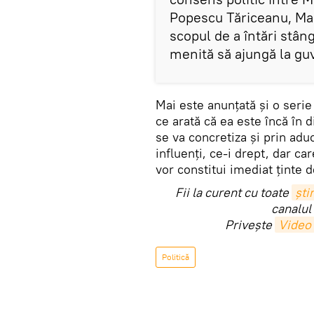
Popescu Tăriceanu, Mar
scopul de a întări stâng
menită să ajungă la gu
Mai este anunțată și o serie
ce arată că ea este încă în 
se va concretiza și prin adu
influenți, ce-i drept, dar ca
vor constitui imediat ținte 
Fii la curent cu toate
știr
canalul
Privește
Video
Politică