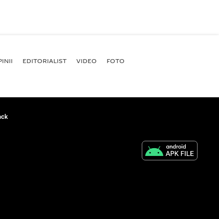
INII
EDITORIALIST
VIDEO
FOTO
ack