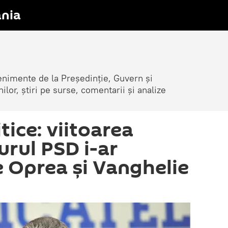
nia
venimente de la Președinție, Guvern și
nilor, știri pe surse, comentarii și analize
tice: viitoarea
jurul PSD i-ar
e Oprea și Vanghelie