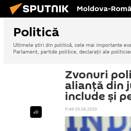
Moldova-Româ
Politică
Ultimele știri din politică, cele mai importante e
Parlament, partide politice, declarații ale politicie
Zvonuri poli
alianță din 
include și p
11:49 05.06.2020