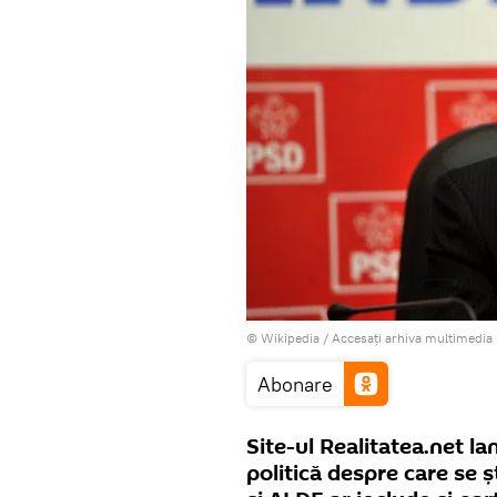
©
Wikipedia
/
Accesați arhiva multimedia
Abonare
Site-ul Realitatea.net la
politică despre care se 