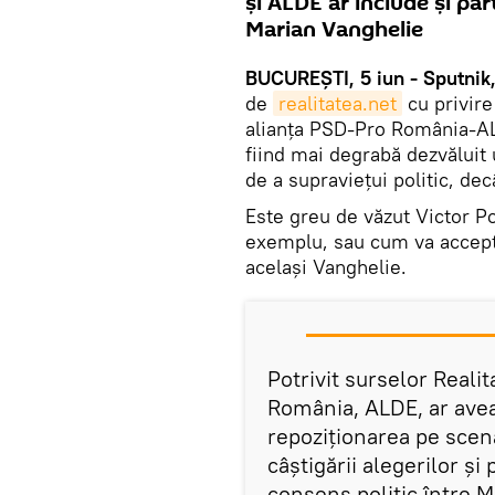
și ALDE ar include și pa
Marian Vanghelie
BUCUREȘTI, 5 iun - Sputnik
de
realitatea.net
cu privire
alianța PSD-Pro România-ALD
fiind mai degrabă dezvăluit 
de a supraviețui politic, dec
Este greu de văzut Victor P
exemplu, sau cum va accept
același Vanghelie.
Potrivit surselor Reali
România, ALDE, ar avea 
repoziționarea pe scen
câștigării alegerilor și
consens politic între M