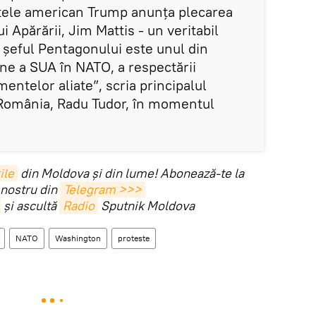
tele american Trump anunța plecarea
 Apărării, Jim Mattis - un veritabil
e, șeful Pentagonului este unul din
line a SUA în NATO, a respectării
entelor aliate”, scria principalul
România, Radu Tudor, în momentul
ile
din Moldova și din lume! Abonează-te la
 nostru din
Telegram >>>
și ascultă
Radio
Sputnik Moldova
NATO
Washington
proteste