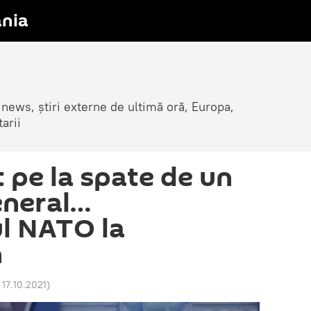
nia
 news, știri externe de ultimă oră, Europa,
arii
 pe la spate de un
eneral…
l NATO la
n
 17.10.2021
)