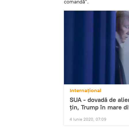
comandă”.
Internaţional
SUA - dovadă de alie
țin, Trump în mare di
4 Iunie 2020, 07:09