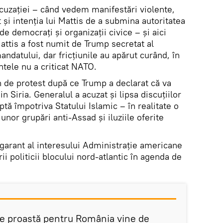
acuzației – când vedem manifestări violente,
t și intenția lui Mattis de a submina autoritatea
de democrați și organizații civice – și aici
attis a fost numit de Trump secretat al
andatului, dar fricțiunile au apărut curând, în
tele nu a criticat NATO.
 de protest după ce Trump a declarat că va
 Siria. Generalul a acuzat și lipsa discuţiilor
uptă împotriva Statului Islamic – în realitate o
unor grupări anti-Assad și iluziile oferite
 garant al interesului Administrație americane
i politicii blocului nord-atlantic în agenda de
de proastă pentru România vine de