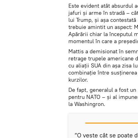
Este evident atât absurdul 
jafuri și arme în stradă – câ
lui Trump, și așa contestată 
trebuie amintit un aspect: M
Apărării chiar la începutul m
momentul în care a președin
Mattis a demisionat în semn
retrage trupele americane din
cu aliaţii SUA din așa zisa l
combinație între susținerea 
kurzilor.
De fapt, generalul a fost un
pentru NATO – și al impuneri
la Washingron.
”O veste cât se poate 