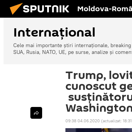
Moldova-Româ
Internaţional
Cele mai importante știri internaționale, breaking
SUA, Rusia, NATO, UE, pe surse, analize și coment
Trump, lovit
cunoscut g
susținătoru
Washingto
09:38 04.06.2020
(actualizat:
18:31