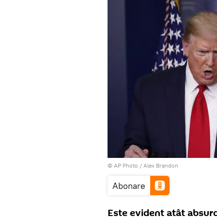
© AP Photo / Alex Brandon
Abonare
Este evident atât absurdu