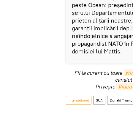
peste Ocean: președin
șefului Departamentului
prieten al țării noastr
garanții implicării dep
neîndoielnice a angajam
propagandist NATO în 
demisiei lui Mattis.
Fii la curent cu toate
știr
canalul
Privește
Video
Internaţional
SUA
Donald Trump