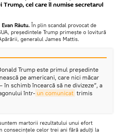
i Trump, cel care îl numise secretarul
 Evan Răutu.
În plin scandal provocat de
SUA, președintele Trump primește o lovitură
 Apărării, generalul James Mattis.
, Donald Trump este primul preşedinte
unească pe americani, care nici măcar
– în schimb încearcă să ne divizeze”, a
agonului într-
un comunicat
trimis
suntem martorii rezultatului unui efort
m consecinţele celor trei ani fără adulţi la