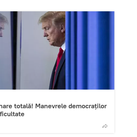
nare totală! Manevrele democraților
ficultate