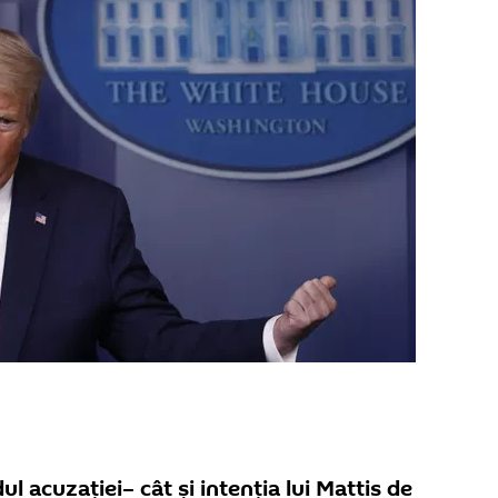
l acuzației– cât și intenția lui Mattis de