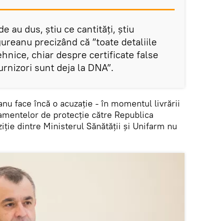
de au dus, ştiu ce cantităţi, ştiu
ureanu precizând că ”toate detaliile
ehnice, chiar despre certificate false
urnizori sunt deja la DNA”.
nu face încă o acuzație - în momentul livrării
pamentelor de protecţie către Republica
iţie dintre Ministerul Sănătăţii şi Unifarm nu