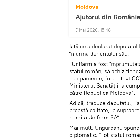
Moldova
Ajutorul din România
7 Mai 2020, 15:48
Iată ce a declarat deputatu
în urma denunțului său.
”Unifarm a fost împrumutată
statul român, să achiziţione
echipamente, în context COV
Ministerul Sănătăţii, a cump
către Republica Moldova”.
Adică, traduce deputatul, ”
proastă calitate, la suprapre
numită Unifarm SA”.
Mai mult, Ungureanu spune c
diplomatic. ”Tot statul român