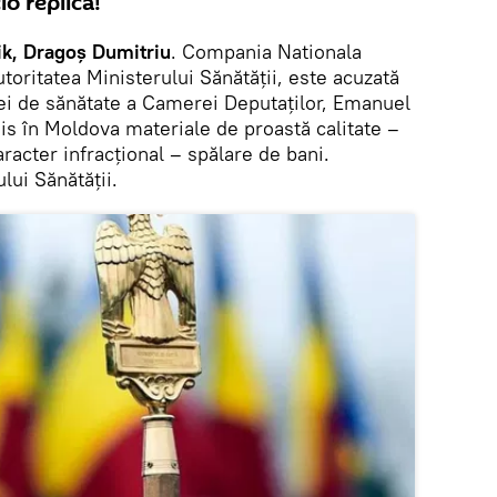
io replică!
ik, Dragoș Dumitriu
. Compania Nationala
utoritatea Ministerului Sănătății, este acuzată
ei de sănătate a Camerei Deputaţilor, Emanuel
s în Moldova materiale de proastă calitate –
caracter infracțional – spălare de bani.
lui Sănătății.