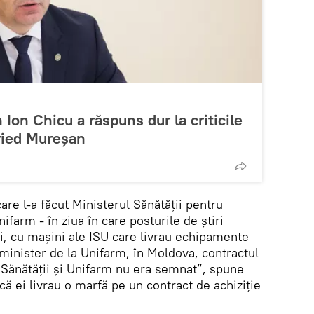
Ion Chicu a răspuns dur la criticile
ried Mureşan
are l-a făcut Ministerul Sănătăţii pentru
farm - în ziua în care posturile de ştiri
i, cu maşini ale ISU care livrau echipamente
minister de la Unifarm, în Moldova, contractul
l Sănătăţii şi Unifarm nu era semnat”, spune
ă ei livrau o marfă pe un contract de achiziţie