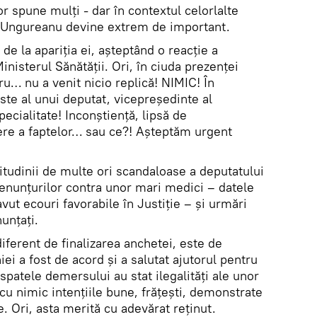
r spune mulți - dar în contextul celorlalte
 Ungureanu devine extrem de important.
 de la apariția ei, așteptând o reacție a
inisterul Sănătății. Ori, în ciuda prezenței
ru… nu a venit nicio replică! NIMIC! În
este al unui deputat, vicepreședinte al
cialitate! Inconștiență, lipsă de
ere a faptelor… sau ce?! Așteptăm urgent
itudinii de multe ori scandaloase a deputatului
enunțurilor contra unor mari medici – datele
vut ecouri favorabile în Justiție – și urmări
unțați.
iferent de finalizarea anchetei, este de
ei a fost de acord și a salutat ajutorul pentru
patele demersului au stat ilegalități ale unor
cu nimic intențiile bune, frățești, demonstrate
 Ori, asta merită cu adevărat reținut.