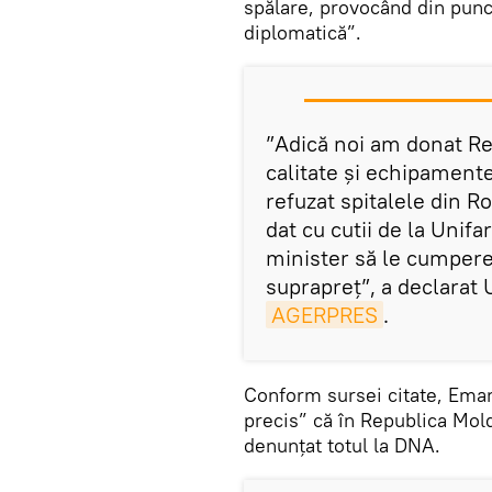
spălare, provocând din pun
diplomatică”.
”Adică noi am donat Re
calitate şi echipamente
refuzat spitalele din R
dat cu cutii de la Unifar
minister să le cumpere,
suprapreţ”, a declarat 
AGERPRES
.
Conform sursei citate, Eman
precis” că în Republica Mold
denunțat totul la DNA.