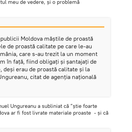
ctul meu de vedere, şi o problemă
publicii Moldova măştile de proastă
le de proastă calitate pe care le-au
omânia, care s-au trezit la un moment
m în faţă, fiind obligaţi şi şantajaţi de
 deşi erau de proastă calitate şi la
Ungureanu, citat de agenția națională
uel Ungureanu a subliniat că ”știe foarte
ova ar fi fost livrate materiale proaste - și că