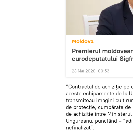
Moldova
Premierul moldovean 
eurodeputatului Sigf
23 Mai 2020, 00:53
”Contractul de achiziţie pe c
aceste echipamente de la Uni
transmiteau imagini cu tirur
de protecţie, cumpărate de 
de achiziţie între Ministeru
Ungureanu, punctând – ”adic
nefinalizat”.