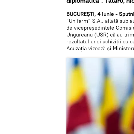
diplomatică”. Tătaru, nic
BUCUREȘTI, 4 iunie - Sputn
“Unifarm” S.A., aflată sub a
de vicepreşedintele Comisi
Ungureanu (USR) că au trimi
rezultatul unei achiziții cu 
Acuzația vizează și Ministeru