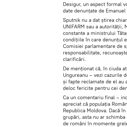
Desigur, un aspect formal vo
date denunțate de Emanuel
Sputnik nu a dat știrea chiar
UNIFARM sau a autorității, M
constante a ministrului Tăta
condițiile în care denunțul 
Comisiei parlamentare de spe
responsabilitate, recunoașt
clarificări.
De menționat că, în ciuda at
Ungureanu – vezi cazurile d
și fapte reclamate de el au a
deloc fericite pentru cei den
Ca un comentariu final – ind
apreciat că populația Români
Republica Moldova. Dacă în s
grupări, asta nu ar schimba 
de români în momente grele.