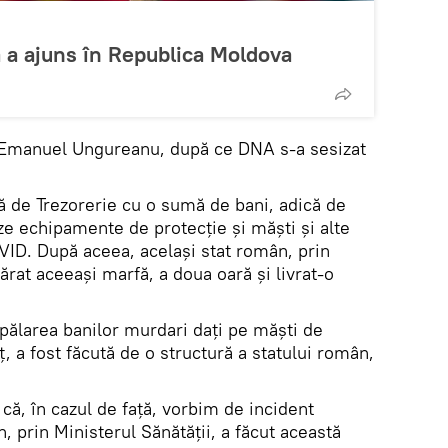
 a ajuns în Republica Moldova
l Emanuel Ungureanu, după ce DNA s-a sesizat
 de Trezorerie cu o sumă de bani, adică de
ze echipamente de protecţie şi măşti şi alte
ID. După aceea, acelaşi stat român, prin
ărat aceeaşi marfă, a doua oară şi livrat-o
spălarea banilor murdari daţi pe măşti de
ţ, a fost făcută de o structură a statului român,
ă, în cazul de față, vorbim de incident
, prin Ministerul Sănătăţii, a făcut această