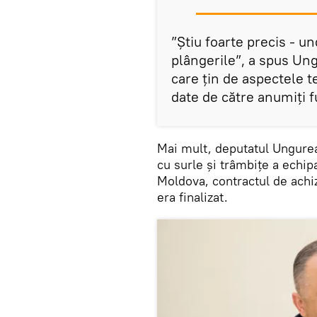
”Ştiu foarte precis - un
plângerile”, a spus Ung
care ţin de aspectele t
date de către anumiţi f
Mai mult, deputatul Ungurea
cu surle și trâmbițe a echi
Moldova, contractul de achiz
era finalizat.