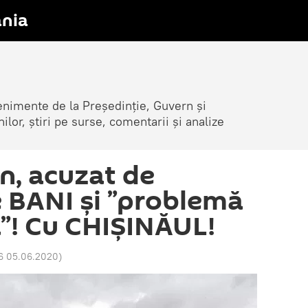
nia
venimente de la Președinție, Guvern și
nilor, știri pe surse, comentarii și analize
n, acuzat de
 BANI și ”problemă
”! Cu CHIȘINĂUL!
6 05.06.2020
)