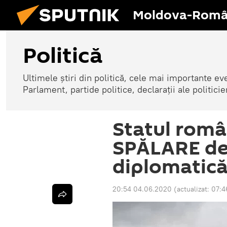
Moldova-Româ
Politică
Ultimele știri din politică, cele mai importante e
Parlament, partide politice, declarații ale politicie
Statul româ
SPĂLARE de
diplomatică
20:54 04.06.2020
(actualizat:
07:4