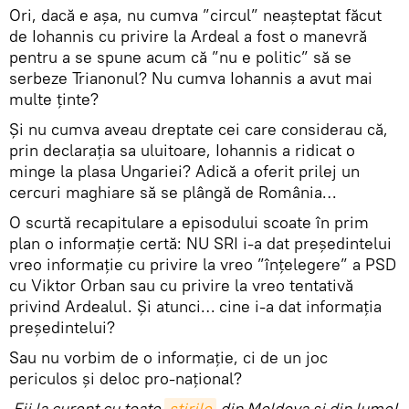
Ori, dacă e așa, nu cumva ”circul” neașteptat făcut
de Iohannis cu privire la Ardeal a fost o manevră
pentru a se spune acum că ”nu e politic” să se
serbeze Trianonul? Nu cumva Iohannis a avut mai
multe ținte?
Și nu cumva aveau dreptate cei care considerau că,
prin declarația sa uluitoare, Iohannis a ridicat o
minge la plasa Ungariei? Adică a oferit prilej un
cercuri maghiare să se plângă de România…
O scurtă recapitulare a episodului scoate în prim
plan o informație certă: NU SRI i-a dat președintelui
vreo informație cu privire la vreo ”înțelegere” a PSD
cu Viktor Orban sau cu privire la vreo tentativă
privind Ardealul. Și atunci… cine i-a dat informația
președintelui?
Sau nu vorbim de o informație, ci de un joc
periculos și deloc pro-național?
Fii la curent cu toate
știrile
din Moldova și din lume!