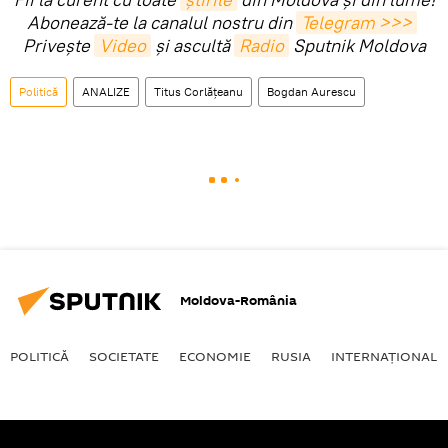
Abonează-te la canalul nostru din
Telegram >>>
Privește
Video
și ascultă
Radio
Sputnik Moldova
Politică
ANALIZE
Titus Corlățeanu
Bogdan Aurescu
Moldova-România
POLITICĂ
SOCIETATE
ECONOMIE
RUSIA
INTERNAŢIONAL