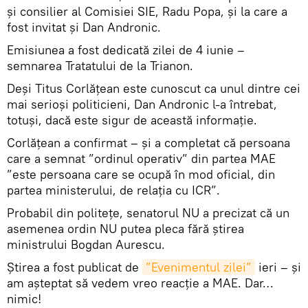
și consilier al Comisiei SIE, Radu Popa, și la care a
fost invitat și Dan Andronic.
Emisiunea a fost dedicată zilei de 4 iunie –
semnarea Tratatului de la Trianon.
Deși Titus Corlățean este cunoscut ca unul dintre cei
mai serioși politicieni, Dan Andronic l-a întrebat,
totuși, dacă este sigur de această informație.
Corlățean a confirmat – și a completat că persoana
care a semnat ”ordinul operativ” din partea MAE
”este persoana care se ocupă în mod oficial, din
partea ministerului, de relația cu ICR”.
Probabil din politețe, senatorul NU a precizat că un
asemenea ordin NU putea pleca fără știrea
ministrului Bogdan Aurescu.
Știrea a fost publicat de
”Evenimentul zilei”
ieri – și
am așteptat să vedem vreo reacție a MAE. Dar…
nimic!