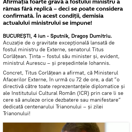
Afirmația foarte gravă a fostului ministru a
rămas fără replică – deci se poate considera
confirmată. În acest condiții, demisia
actualului ministrului se impune!
BUCUREȘTI, 4 iun - Sputnik, Dragoș Dumitriu.
Acuzație de o gravitate excepțională lansată de
fostul ministru de Externe, senatorul Titus
Corlățean. Ținta – fostul său minister și, evident,
ministrul Aurescu – și președintele Iohannis.
Concret, Titus Corlățean a afirmat, că Ministerul
Afacerilor Externe, în urmă cu 72 de ore, a dat ”o
directivă către toate reprezentanțele diplomatice și
ale Institutului Cultural Român (ICR) prin care li se
cere să anuleze orice dezbatere sau manifestare”
dedicată centenarului Trianonului – și zilei
Trianonului!