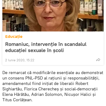
Educație
Romaniuc, intervenție în scandalul
educației sexuale în școli
2 Iunie 2020, 15:22
De remarcat că modificările esențiale au demonstrat
un consens PNL-PSD al rațiunii și responsabilității,
amendamentul fiind inițiat de liberalii Robert
Sighiartău, Florica Cherecheş şi social-democraţii
Elena Hărătău, Adrian Solomon, Nicuşor Halici şi
Titus Corlăţean.