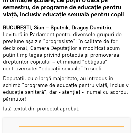
în unitățile școlare, cel puțin o dată pe
semestru, de programe de educație pentru
viață, inclusiv educație sexuală pentru copii
BUCUREȘTI, 3iun – Sputnik, Dragoș Dumitriu
.
Lovitură în Parlament pentru diversele grupuri de
presiune așa zis ”progresiste”: în calitate de for
decizional, Camera Deputaților a modificat acum
puțin timp legea privind protecţia şi promovarea
drepturilor copilului – eliminând ”obligația”
controversatei ”educații sexuale” în școli.
Deputații, cu o largă majoritate, au introdus în
schimb ”programe de educație pentru viață, inclusiv
educație sanitară”, dar - atenție! - numai cu acordul
părinților!
Iată textul din proiectul aprobat: