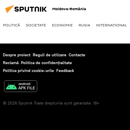
Moldova-România
POLITICĂ
SOCIETATE
ECONOMIE
RUSIA
INTERNAŢIONAL
Despre proiect
Reguli de utilizare
Contacte
Reclamă
Politica de confidențialitate
Politica privind cookie-urile
Feedback
© 2026 Sputnik Toate drepturile sunt garantate. 18+