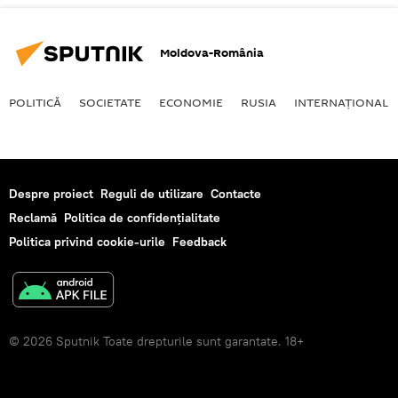
Moldova-România
POLITICĂ
SOCIETATE
ECONOMIE
RUSIA
INTERNAŢIONAL
Despre proiect
Reguli de utilizare
Contacte
Reclamă
Politica de confidențialitate
Politica privind cookie-urile
Feedback
© 2026 Sputnik Toate drepturile sunt garantate. 18+