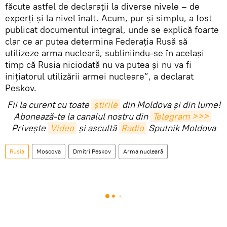
făcute astfel de declarații la diverse nivele – de
experți și la nivel înalt. Acum, pur și simplu, a fost
publicat documentul integral, unde se explică foarte
clar ce ar putea determina Federația Rusă să
utilizeze arma nucleară, subliniindu-se în același
timp că Rusia niciodată nu va putea și nu va fi
inițiatorul utilizării armei nucleare”, a declarat
Peskov.
Fii la curent cu toate
știrile
din Moldova și din lume!
Abonează-te la canalul nostru din
Telegram >>>
Privește
Video
și ascultă
Radio
Sputnik Moldova
Rusia
Moscova
Dmitri Peskov
Arma nucleară