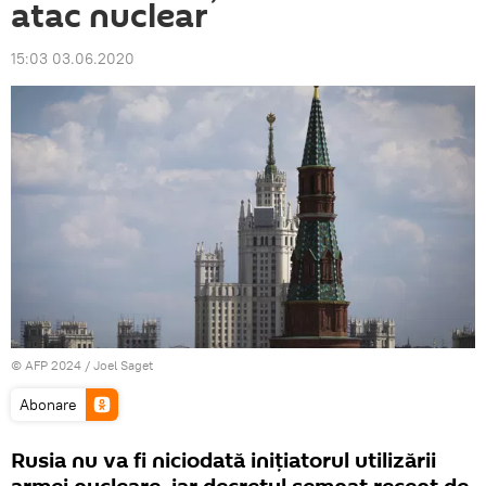
atac nuclear
15:03 03.06.2020
© AFP 2024 / Joel Saget
Abonare
Rusia nu va fi niciodată inițiatorul utilizării