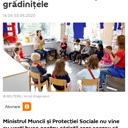
grădinițele
14:04 03.06.2020
©
REUTERS
/ Arnd Wiegmann
Abonare
Ministrul Muncii și Protecției Sociale nu vine