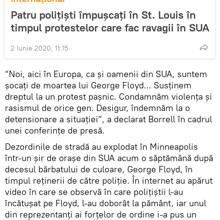
Patru polițiști împușcați în St. Louis în
timpul protestelor care fac ravagii în SUA
2 Iunie 2020, 11:15
“Noi, aici în Europa, ca și oamenii din SUA, suntem
șocați de moartea lui George Floyd... Susținem
dreptul la un protest pașnic. Condamnăm violența și
rasismul de orice gen. Desigur, îndemnăm la o
detensionare a situației”, a declarat Borrell în cadrul
unei conferințe de presă.
Dezordinile de stradă au explodat în Minneapolis
într-un șir de orașe din SUA acum o săptămână după
decesul bărbatului de culoare, George Floyd, în
timpul reținerii de către poliție. În internet au apărut
video în care se observă în care polițiștii l-au
încătușat pe Floyd, l-au doborât la pământ, iar unul
din reprezentanți ai forțelor de ordine i-a pus un