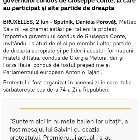
guvernului condus de Giuseppe Conte, la care
au participat și alte partide de dreapta
BRUXELLES, 2 iun - Sputnik, Daniela Porovăț.
Matteo
Salvini i-a chemat astăzi pe italieni la protest
împotriva guvernului condus de Giuseppe Conte,
invitându-i alături de el și pe membrii altor partide
de dreapta apropiate și pe liderii acestor formațiuni:
Fratelli d’Italia, condus de Giorgia Meloni, dar și
Forza Italia, condus de fostul președinte al
Parlamentului european Antonio Tajani.
Protestul a fost organizat în aceeași zi în care Italia
sărbătorește cea de-a 74-a Zi a Republicii.
”Suntem aici în numele italienilor uitați”, a
fost mesajul lui Salvini cu ocazia
protestului. Premierului actual i s-au