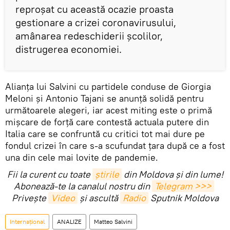
reproșat cu această ocazie proasta
gestionare a crizei coronavirusului,
amânarea redeschiderii școlilor,
distrugerea economiei.
Alianța lui Salvini cu partidele conduse de Giorgia
Meloni și Antonio Tajani se anunță solidă pentru
următoarele alegeri, iar acest miting este o primă
mișcare de forță care contestă actuala putere din
Italia care se confruntă cu critici tot mai dure pe
fondul crizei în care s-a scufundat țara după ce a fost
una din cele mai lovite de pandemie.
Fii la curent cu toate
știrile
din Moldova și din lume!
Abonează-te la canalul nostru din
Telegram >>>
Privește
Video
și ascultă
Radio
Sputnik Moldova
Internaţional
ANALIZE
Matteo Salvini