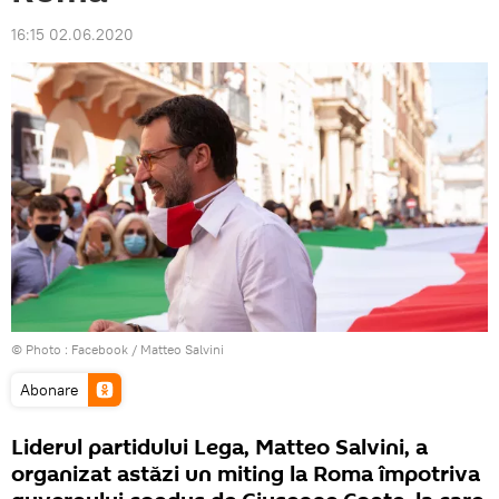
16:15 02.06.2020
© Photo :
Facebook / Matteo Salvini
Abonare
Liderul partidului Lega, Matteo Salvini, a
organizat astăzi un miting la Roma împotriva