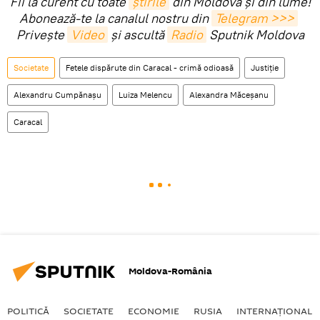
Fii la curent cu toate
știrile
din Moldova și din lume!
Abonează-te la canalul nostru din
Telegram >>>
Privește
Video
și ascultă
Radio
Sputnik Moldova
Societate
Fetele dispărute din Caracal - crimă odioasă
Justiție
Alexandru Cumpănaşu
Luiza Melencu
Alexandra Măceșanu
Caracal
Moldova-România
POLITICĂ
SOCIETATE
ECONOMIE
RUSIA
INTERNAŢIONAL