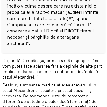
încă o victimă despre care nu există nici o
probă ca el a răpit-o măcar (audieri infinite,
cercetare la fața locului, etc)‼️”, spune
Cumpănașu, care consideră că ”această
conexare a dat lui Dincă și DIICOT timpul
necesar și pârghiile de a tărăgăna
ancheta‼️”.
Ori, arată Cumpănașu, prin această disjungere ”ne
vom putea face apărarea fără a depinde de alte părți
implicate dar și accelerarea obținerii adevărului în
cazul Alexandrei‼”.
Desigur, sunt șanse mari ca aflarea adevărului în
cazul Alexandrei ar accelera și cazul Luizei – și
viceversa. De asemenea, este de remarcat o
diferență de atitudine a celor două familii față de
principalul suspect, Gheorghe Dincă. Astfel, dacă