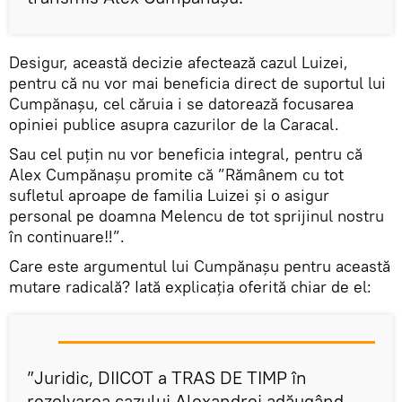
Desigur, această decizie afectează cazul Luizei,
pentru că nu vor mai beneficia direct de suportul lui
Cumpănașu, cel căruia i se datorează focusarea
opiniei publice asupra cazurilor de la Caracal.
Sau cel puțin nu vor beneficia integral, pentru că
Alex Cumpănașu promite că ”Rămânem cu tot
sufletul aproape de familia Luizei și o asigur
personal pe doamna Melencu de tot sprijinul nostru
în continuare‼️”.
Care este argumentul lui Cumpănașu pentru această
mutare radicală? Iată explicația oferită chiar de el:
”Juridic, DIICOT a TRAS DE TIMP în
rezolvarea cazului Alexandrei adăugând