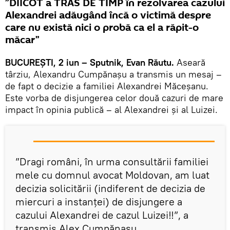
”DIICOT a TRAS DE TIMP în rezolvarea cazului
Alexandrei adăugând încă o victimă despre
care nu există nici o probă ca el a răpit-o
măcar”
BUCUREȘTI, 2 iun – Sputnik, Evan Răutu.
Aseară
târziu, Alexandru Cumpănașu a transmis un mesaj –
de fapt o decizie a familiei Alexandrei Măceșanu.
Este vorba de disjungerea celor două cazuri de mare
impact în opinia publică – al Alexandrei și al Luizei.
”Dragi români, în urma consultării familiei
mele cu domnul avocat Moldovan, am luat
decizia solicitării (indiferent de decizia de
miercuri a instanței) de disjungere a
cazului Alexandrei de cazul Luizei‼”, a
transmis Alex Cumpănașu.