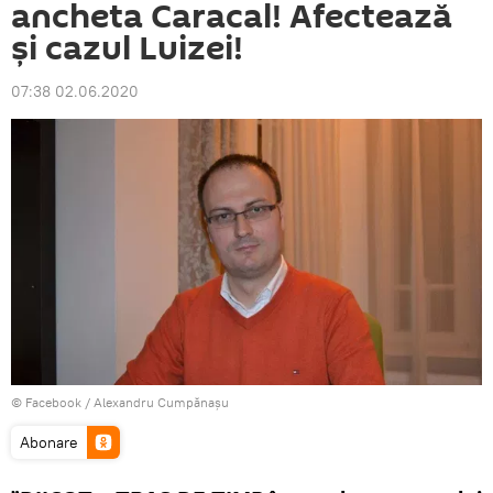
ancheta Caracal! Afectează
și cazul Luizei!
07:38 02.06.2020
© Facebook /
Alexandru Cumpănașu
Abonare