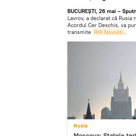
BUCUREȘTI, 26 mai – Sputn
Lavrov, a declarat că Rusia 
Acordul Cer Deschis, va purc
transmite
RIA Novosti
.
Rusia
Moscova: Statele terț