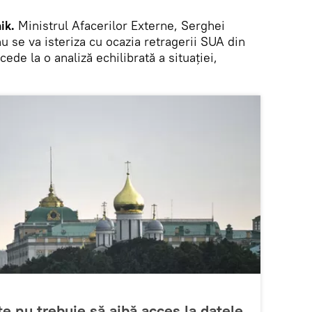
ik.
Ministrul Afacerilor Externe, Serghei
nu se va isteriza cu ocazia retragerii SUA din
ede la o analiză echilibrată a situației,
e nu trebuie să aibă acces la datele