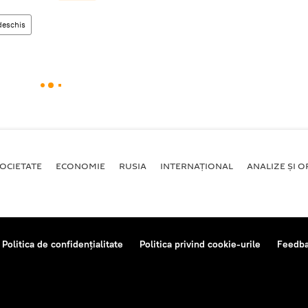
deschis
OCIETATE
ECONOMIE
RUSIA
INTERNAŢIONAL
ANALIZE ȘI OP
Politica de confidențialitate
Politica privind cookie-urile
Feedb