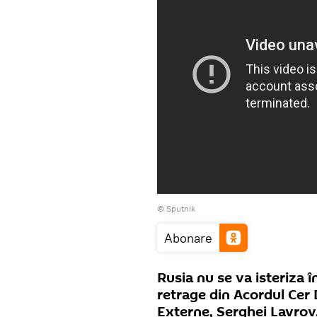
© Sputnik
Abonare
Rusia nu se va isteriza î
retrage din Acordul Cer 
Externe, Serghei Lavrov