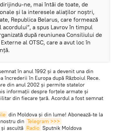
 dirijindu-ne, mai întâi de toate, de
nale și la interesele aliaților noștri,
toate, Republica Belarus, care formează
l acordului”, a spus Lavrov în timpul
rganizată după reuniunea Consiliului de
e Externe al OTSC, care a avut loc în
nță.
semnat în anul 1992 și a devenit una din
a încrederii în Europa după Războiul Rece.
re din anul 2002 și permite statelor
s informații despre forțele armate și
itar din fiecare țară. Acordul a fost semnat
ile
din Moldova și din lume! Abonează-te la
 nostru din
Telegram >>>
și ascultă
Radio
Sputnik Moldova