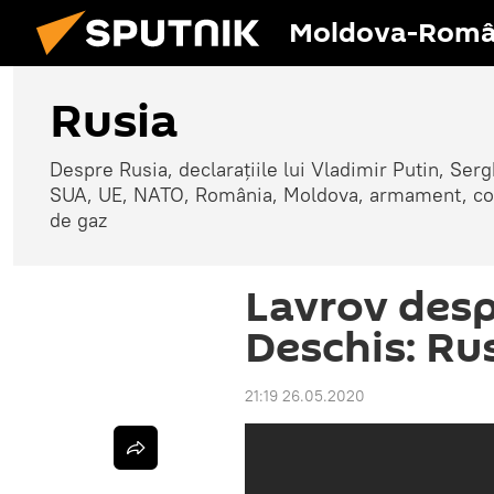
Moldova-Româ
Rusia
Despre Rusia, declarațiile lui Vladimir Putin, Sergh
SUA, UE, NATO, România, Moldova, armament, confli
de gaz
Lavrov desp
Deschis: Rus
21:19 26.05.2020