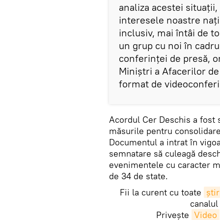
analiza acestei situații,
interesele noastre națio
inclusiv, mai întâi de 
un grup cu noi în cadru
conferinței de presă, o
Miniștri a Afacerilor d
format de videoconferi
Acordul Cer Deschis a fost 
măsurile pentru consolidare
Documentul a intrat în vigoa
semnatare să culeagă deschi
evenimentele cu caracter mil
de 34 de state.
Fii la curent cu toate
știr
canalul
Privește
Video