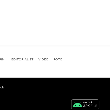
INII
EDITORIALIST
VIDEO
FOTO
ack