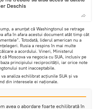
Cer Deschis
rump, a anunțat că Washingtonul se retrage
va afla în afara acestui document atât timp cât
amentele”. Totodată, liderul american nu a
nțelegeri. Rusia a respins în mai multe
călcare a acordului. Vineri, Ministerul
at că Moscova va negocia cu SUA, inclusiv pe
baza principiului reciprocității, iar orice note
ngtonului sunt inacceptabile.
va analiza echilibrat acțiunile SUA și va
nd din interesele ei naționale.
m avea o abordare foarte echilibrată în