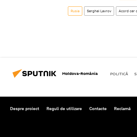
Rusia
Serghei Lavrov
Acord cer 
Moldova-România
POLITICĂ
S
Despre proiect
Reguli de utilizare
Contacte
Reclamă