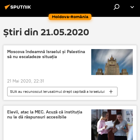
Moldova-România
Știri din 21.05.2020
Moscova îndeamnă Israelul și Palestina
să nu escaladeze situația
21 Mai 2020, 22:31
SUA au recunoscut Ierusalimul drept capitală a Israelului
Rusia
Internaţional
Israel
Palestina
Ministerul Afacerilor Externe
Elevii, atac la MEC. Acuză că instituția
nu le dă răspunsuri accesibile