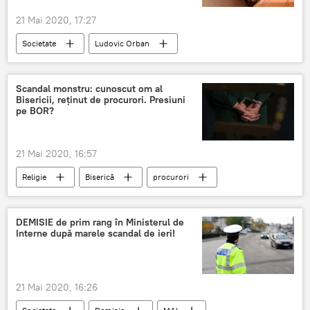
21 Mai 2020, 17:27
Societate
Ludovic Orban
Scandal monstru: cunoscut om al
Bisericii, reținut de procurori. Presiuni
pe BOR?
21 Mai 2020, 16:57
Religie
Biserică
procurori
BOR
DEMISIE de prim rang în Ministerul de
Interne după marele scandal de ieri!
21 Mai 2020, 16:26