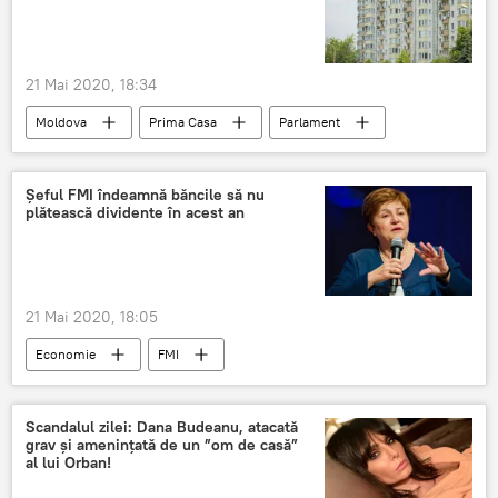
21 Mai 2020, 18:34
Moldova
Prima Casa
Parlament
Șeful FMI îndeamnă băncile să nu
plătească dividente în acest an
21 Mai 2020, 18:05
Economie
FMI
Scandalul zilei: Dana Budeanu, atacată
grav și amenințată de un ”om de casă”
al lui Orban!