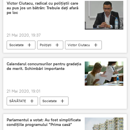
Victor Ciutacu, radical cu polițiștii care
au pus jos un bătrân: Trebuie dați afară
pe loc
21 Mai 2020, 19:37
Societate
Polițiști
Victor Ciutacu
Calendarul concursurilor pentru gradația
de merit. Schimbări importante
21 Mai 2020, 19:01
SĂNĂTATE
Societate
Gradație de merit 2020
Parlamentul a votat: Au fost simplificate
condițiile programului ”Prima casă”