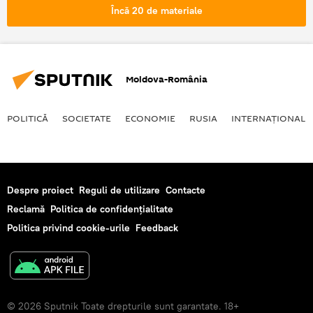
Încă 20 de materiale
Moldova-România
POLITICĂ
SOCIETATE
ECONOMIE
RUSIA
INTERNAŢIONAL
Despre proiect
Reguli de utilizare
Contacte
Reclamă
Politica de confidențialitate
Politica privind cookie-urile
Feedback
© 2026 Sputnik Toate drepturile sunt garantate. 18+