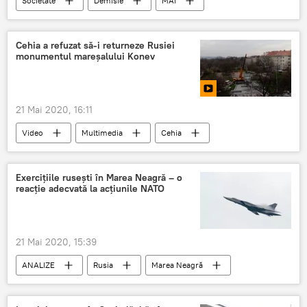
Societate
Demisie
MAI
Scandal
Cehia a refuzat să-i returneze Rusiei
monumentul mareșalului Konev
21 Mai 2020, 16:11
Video
Multimedia
Cehia
Rusia
Exercițiile rusești în Marea Neagră – o
reacție adecvată la acțiunile NATO
21 Mai 2020, 15:39
ANALIZE
Rusia
Marea Neagră
Bombardierul Tu-22M3
Exerciții militare