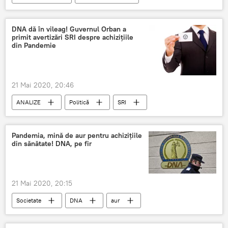
DNA dă în vileag! Guvernul Orban a
primit avertizări SRI despre achizițiile
din Pandemie
21 Mai 2020, 20:46
ANALIZE
Politică
SRI
Ludovic Orban
DNA
Pandemia, mină de aur pentru achizițiile
din sănătate! DNA, pe fir
21 Mai 2020, 20:15
Societate
DNA
aur
Pandemie