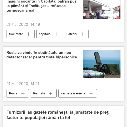
Imagini șocante în Capitală: bătrân pus
la pământ și încătușat – refuzase
termoscanarea!
21 Mai 2020, 14:49
Societate
capitală
Bătrâni
Rusia va vinde în străinătate un nou
detector radar pentru ținte hipersonice
21 Mai 2020, 14:21
Rusia
Rachete
rachete iraniene
radar
Furnizorii iau gazele românești la jumătate de preț,
facturile populației rămân la fel