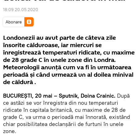
18:09 20.05.2020
Abonare
Londonezii au avut parte de câteva zile
însorite călduroase, iar miercuri se
înregistrează temperaturi ridicate, cu maxime
de 28 grade C în unele zone din Londra.
Meteorologii anunţă cum va fi în următoarea
perioadă şi când urmează un al doilea minival
de căldură .
BUCUREŞTI, 20 mai – Sputnik, Doina Crainic.
După
ce astăzi se vor înregistra din nou temperaturi
ridicate în capitala britanică, cu maxime de 28 de
grade C, va urma o perioadă mai înnorată, existând
chiar posibilitatea declanşării de furtuni în unele
zone.