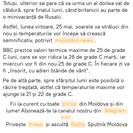
Totuşi, ulterior se pare că va urma un al doilea val de
căldură, spre finalul lunii, când britanicii au parte de
o minivacanţă de Rusalii.
Astfel, lunea viitoare, 25 mai, soarele va străluci din
nou și temperaturile vor începe să crească
semnificativ, potrivit
mylondon.news
.
BBC prezice valori termice maxime de 25 de grade
C luni, care se vor ridica la 26 de grade C marți, iar
miercuri vor fi din nou 25 de grade C. În fiecare zi va
fi „însorit, cu adieri blânde de vânt”.
Pe de altă parte, spre sfârşitul lunii este posibilă o
răcire treptată, astfel că temperaturile maxime vor
ajunge la 21 și 22 de grade C.
Fii la curent cu toate
știrile
din Moldova și din
lume! Abonează-te la canalul nostru din
Telegram 
>>>
Privește
Video
și ascultă
Radio
Sputnik Moldova