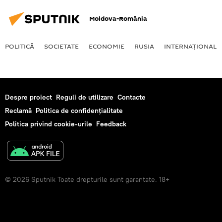
Moldova-România
POLITICĂ
SOCIETATE
ECONOMIE
RUSIA
INTERNAŢIONAL
Despre proiect
Reguli de utilizare
Contacte
Reclamă
Politica de confidențialitate
Politica privind cookie-urile
Feedback
© 2026 Sputnik Toate drepturile sunt garantate. 18+