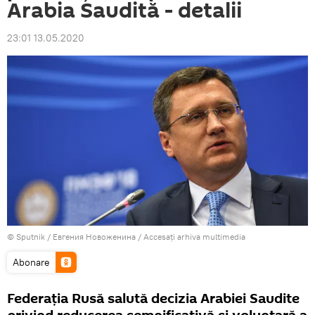
Arabia Saudită - detalii
23:01 13.05.2020
© Sputnik / Евгения Новоженина
/
Accesați arhiva multimedia
Abonare
Federația Rusă salută decizia Arabiei Saudite