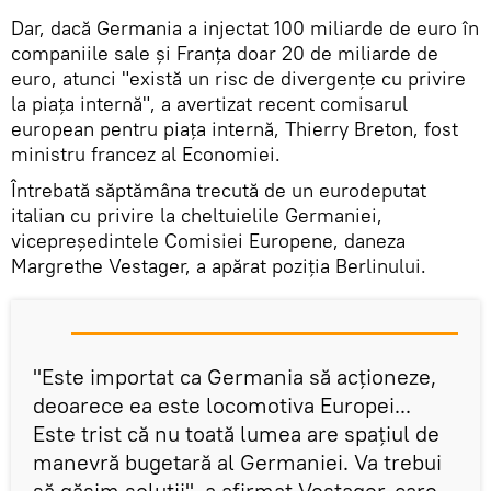
Dar, dacă Germania a injectat 100 miliarde de euro în
companiile sale şi Franţa doar 20 de miliarde de
euro, atunci "există un risc de divergenţe cu privire
la piaţa internă", a avertizat recent comisarul
european pentru piaţa internă, Thierry Breton, fost
ministru francez al Economiei.
Întrebată săptămâna trecută de un eurodeputat
italian cu privire la cheltuielile Germaniei,
vicepreşedintele Comisiei Europene, daneza
Margrethe Vestager, a apărat poziţia Berlinului.
"Este importat ca Germania să acţioneze,
deoarece ea este locomotiva Europei...
Este trist că nu toată lumea are spaţiul de
manevră bugetară al Germaniei. Va trebui
să găsim soluţii", a afirmat Vestager, care