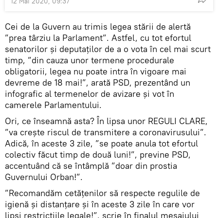
12 Mai 2020, 09:37
Cei de la Guvern au trimis legea stării de alertă
”prea târziu la Parlament”. Astfel, cu tot efortul
senatorilor și deputaților de a o vota în cel mai scurt
timp, ”din cauza unor termene procedurale
obligatorii, legea nu poate intra în vigoare mai
devreme de 18 mai!”, arată PSD, prezentând un
infografic al termenelor de avizare și vot în
camerele Parlamentului.
Ori, ce înseamnă asta? În lipsa unor REGULI CLARE,
”va crește riscul de transmitere a coronavirusului”.
Adică, în aceste 3 zile, ”se poate anula tot efortul
colectiv făcut timp de două luni!”, previne PSD,
accentuând că se întâmplă ”doar din prostia
Guvernului Orban!”.
”Recomandăm cetățenilor să respecte regulile de
igienă și distanțare și în aceste 3 zile în care vor
lipsi restricțiile legale!”, scrie în finalul mesajului