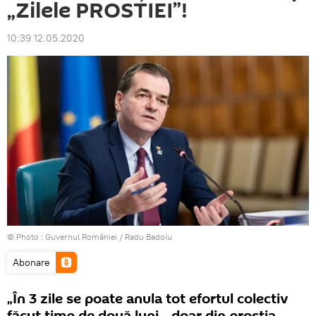
„Zilele PROSTIEI”!
10:39 12.05.2020
© Photo :
Guvernul României / Radu Badoiu
Abonare
„În 3 zile se poate anula tot efortul colectiv