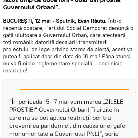
făcut timp de două luni - doar din prostia
Guvernului Orban!”.
BUCUREȘTI, 12 mai - Sputnik, Evan Răutu.
Într-o
recentă postare, Partidul Social Democrat denunță o
gafă uluitoare a Guvernului Orban, care afectează
toți românii: datorită decalării transmiterii
proiectului de lege privind starea de alertă, acest va
putea fi aplicat doar din data de 18 mai! Până atunci,
nu va fi nicio reglementare specială – deci nicio
restricție!
”În perioada 15-17 mai vom marca „ZILELE
PROSTIEI” Guvernului Orban! Trei zile în
care nu se pot aplica restricții pentru
prevenirea pandemiei, din cauza unei gafe
monumentale a Guvernului PNL!”, scrie