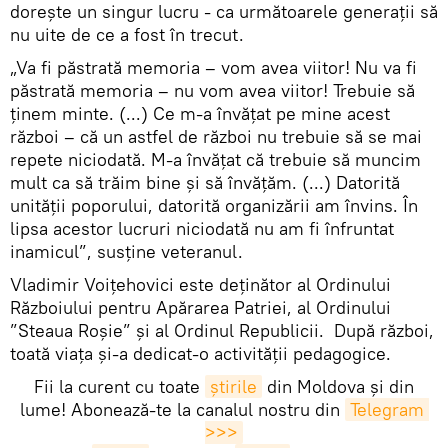
dorește un singur lucru - ca următoarele generații să
nu uite de ce a fost în trecut.
„Va fi păstrată memoria – vom avea viitor! Nu va fi
păstrată memoria – nu vom avea viitor! Trebuie să
ținem minte. (...) Ce m-a învățat pe mine acest
război – că un astfel de război nu trebuie să se mai
repete niciodată. M-a învățat că trebuie să muncim
mult ca să trăim bine și să învățăm. (...) Datorită
unității poporului, datorită organizării am învins. În
lipsa acestor lucruri niciodată nu am fi înfruntat
inamicul”, susține veteranul.
Vladimir Voițehovici este deținător al Ordinului
Războiului pentru Apărarea Patriei, al Ordinului
”Steaua Roșie” și al Ordinul Republicii. După război,
toată viața și-a dedicat-o activității pedagogice.
Fii la curent cu toate
știrile
din Moldova și din
lume! Abonează-te la canalul nostru din
Telegram 
>>>