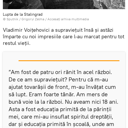
Lupta de la Stalingrad
© Sputnik / Grigoryi Zelma
/
Accesați arhiva multimedia
Vladimir Voițehovici a supraviețuit însă și astăzi
împarte cu noi impresiile care l-au marcat pentru tot
restul vieții.
”Am fost de patru ori rănit în acel război.
De ce am supraviețuit? Pentru că m-au
ajutat tovarășii de front, m-au învățat cum
să lupt. Eram foarte tânăr. Am mers de
bună voie la la război. Nu aveam nici 18 ani.
Asta a fost educația primită de la părinții
mei, care mi-au insuflat spiritul dreptății,
dar și educația primită în școală, unde am