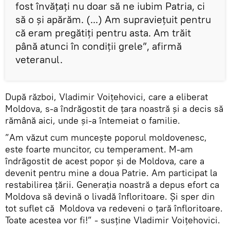
fost învățați nu doar să ne iubim Patria, ci
să o și apărăm. (...) Am supraviețuit pentru
că eram pregătiți pentru asta. Am trăit
până atunci în condiții grele”, afirmă
veteranul.
După război, Vladimir Voițehovici, care a eliberat
Moldova, s-a îndrăgostit de țara noastră și a decis să
rămână aici, unde și-a întemeiat o familie.
”Am văzut cum muncește poporul moldovenesc,
este foarte muncitor, cu temperament. M-am
îndrăgostit de acest popor și de Moldova, care a
devenit pentru mine a doua Patrie. Am participat la
restabilirea țării. Generația noastră a depus efort ca
Moldova să devină o livadă înfloritoare. Și sper din
tot suflet că Moldova va redeveni o țară înfloritoare.
Toate acestea vor fi!” - susține Vladimir Voițehovici.