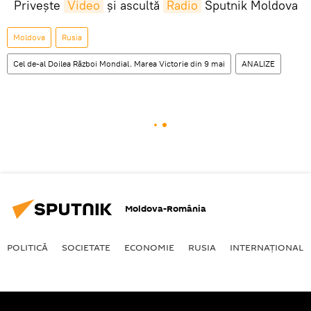
Privește
Video
și ascultă
Radio
Sputnik Moldova
Moldova
Rusia
Cel de-al Doilea Război Mondial. Marea Victorie din 9 mai
ANALIZE
Moldova-România
POLITICĂ
SOCIETATE
ECONOMIE
RUSIA
INTERNAŢIONAL