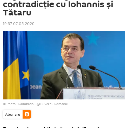
contradicție cu Iohannis și
Tătaru
19:37 07.05.2020
© Photo :
RaduBadoiu@GuvernulRomaniei
Abonare