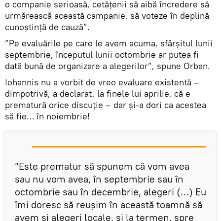
o companie serioasă, cetăţenii să aibă încredere să
urmărească această campanie, să voteze în deplină
cunoştinţă de cauză”.
”Pe evaluările pe care le avem acuma, sfârşitul lunii
septembrie, începutul lunii octombrie ar putea fi
dată bună de organizare a alegerilor”, spune Orban.
Iohannis nu a vorbit de vreo evaluare existentă –
dimpotrivă, a declarat, la finele lui aprilie, că e
prematură orice discuție – dar și-a dori ca acestea
să fie… în noiembrie!
”Este prematur să spunem că vom avea
sau nu vom avea, în septembrie sau în
octombrie sau în decembrie, alegeri (…) Eu
îmi doresc să reuşim în această toamnă să
avem şi alegeri locale, şi la termen, spre