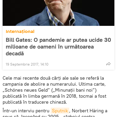
Internaţional
Bill Gates: O pandemie ar putea ucide 30
milioane de oameni în următoarea
decadă
19 Septembrie 2017, 14:10
Cele mai recente două cărți ale sale se referă la
campania de abolire a numerarului. Ultima carte,
„Schönes neues Geld” („Minunaţii bani noi”)
publicată în limba germană în 2018, tocmai a fost
publicată în traducere chineză.
Într-un interviu pentru
Sputnik
, Norbert Häring a
spus că, începând cu 2005, „războiul contra