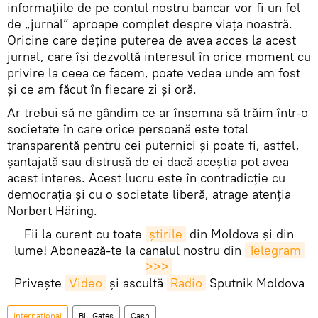
informațiile de pe contul nostru bancar vor fi un fel
de „jurnal” aproape complet despre viaţa noastră.
Oricine care deţine puterea de avea acces la acest
jurnal, care își dezvoltă interesul în orice moment cu
privire la ceea ce facem, poate vedea unde am fost
și ce am făcut în fiecare zi și oră.
Ar trebui să ne gândim ce ar însemna să trăim într-o
societate în care orice persoană este total
transparentă pentru cei puternici și poate fi, astfel,
șantajată sau distrusă de ei dacă aceştia pot avea
acest interes. Acest lucru este în contradicție cu
democrația și cu o societate liberă, atrage atenţia
Norbert Häring.
Fii la curent cu toate
știrile
din Moldova și din
lume! Abonează-te la canalul nostru din
Telegram 
>>>
Privește
Video
și ascultă
Radio
Sputnik Moldova
Internaţional
Bill Gates
Cash