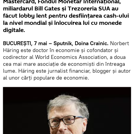
Mastercard, Fondul Monetar Internațional,
miliardarul Bill Gates și Trezoreria SUA au
făcut lobby lent pentru desfiinţarea cash-ului
la nivel mondial și înlocuirea lui cu monede
digitale.
BUCUREŞTI, 7 mai – Sputnik, Doina Crainic.
Norbert
Häring este doctor în economie și cofondator și
codirector al World Economics Association, a doua
cea mai mare asociație de economiști din întreaga
lume. Häring este jurnalist financiar, blogger și autor
al unor cărți populare de economie.