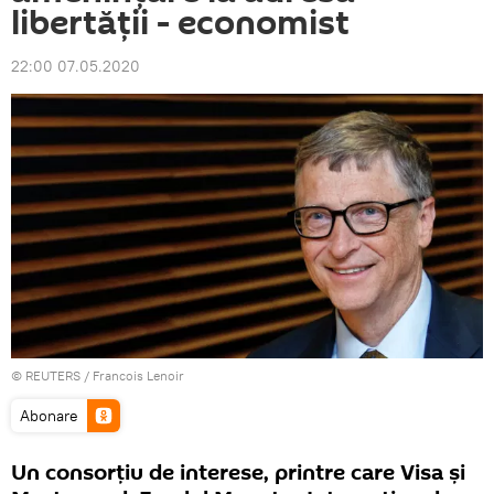
libertății - economist
22:00 07.05.2020
©
REUTERS
/ Francois Lenoir
Abonare
Un consorțiu de interese, printre care Visa și