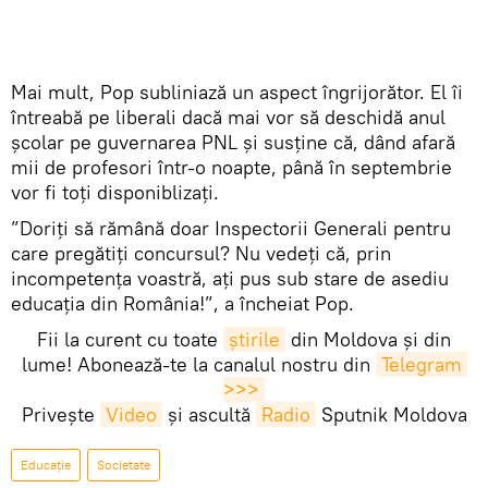
Mai mult, Pop subliniază un aspect îngrijorător. El îi
întreabă pe liberali dacă mai vor să deschidă anul
școlar pe guvernarea PNL și susține că, dând afară
mii de profesori într-o noapte, până în septembrie
vor fi toți disponiblizați.
”Doriți să rămână doar Inspectorii Generali pentru
care pregătiți concursul? Nu vedeți că, prin
incompetența voastră, ați pus sub stare de asediu
educația din România!”, a încheiat Pop.
Fii la curent cu toate
știrile
din Moldova și din
lume! Abonează-te la canalul nostru din
Telegram 
>>>
Privește
Video
și ascultă
Radio
Sputnik Moldova
Educație
Societate