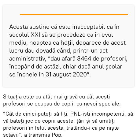
Acesta susține că este inacceptabil ca în
secolul XXI să se procedeze ca în evul
mediu, noaptea ca hoții, deoarece de acest
lucru dau dovadă când, printr-un act
administrativ, ”dau afară 3464 de profesori,
începând de astăzi, chiar dacă anul școlar
se încheie în 31 august 2020”.
Situația este cu atât mai gravă cu cât acești
profesori se ocupau de copiii cu nevoi speciale.
”Cât de cinici puteți să fiți, PNL-iști incompetenți, să
vă bateți joc de copiii acestei țări și să umiliți
profesorii în felul acesta, tratându-i ca pe niște
sclavi!”, a transmis Pop.