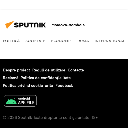
Moldova-România
POLITICĂ
SOCIETATE
ECONOMIE
RUSIA
INTERNAŢIONAL
Despre proiect
Reguli de utilizare
Contacte
Reclamă
Politica de confidențialitate
Politica privind cookie-urile
Feedback
© 2026 Sputnik Toate drepturile sunt garantate. 18+