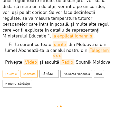
unor reguli foarte stricte, de distanțare. Vor sta la
distanță mare unii de alții, vor intra pe un coridor,
vor ieși pe alt coridor. Se vor face dezinfecții
regulate, se va măsura temperatura tuturor
persoanelor care intră în școală, și multe alte reguli
care vor fi explicate în detaliu de reprezentanții
Ministerului Educației”,
a explicat Iohannis
.
Fii la curent cu toate
știrile
din Moldova și din
lume! Abonează-te la canalul nostru din
Telegram 
>>>
Privește
Video
și ascultă
Radio
Sputnik Moldova
Educație
Societate
SĂNĂTATE
Evaluarea Naţională
BAC
Ministrul Sănătății