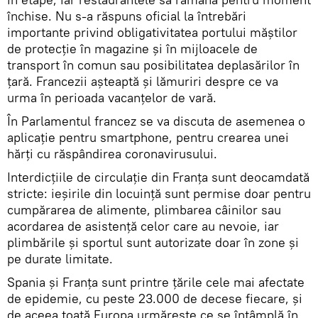
închise. Nu s-a răspuns oficial la întrebări
importante privind obligativitatea portului măştilor
de protecţie în magazine şi în mijloacele de
transport în comun sau posibilitatea deplasărilor în
ţară. Francezii aşteaptă şi lămuriri despre ce va
urma în perioada vacanţelor de vară.
În Parlamentul francez se va discuta de asemenea o
aplicaţie pentru smartphone, pentru crearea unei
hărţi cu răspândirea coronavirusului.
Interdicţiile de circulaţie din Franţa sunt deocamdată
stricte: ieşirile din locuinţă sunt permise doar pentru
cumpărarea de alimente, plimbarea câinilor sau
acordarea de asistenţă celor care au nevoie, iar
plimbările şi sportul sunt autorizate doar în zone şi
pe durate limitate.
Spania şi Franţa sunt printre ţările cele mai afectate
de epidemie, cu peste 23.000 de decese fiecare, și
de aceea toată Europa urmărește ce se întâmplă în