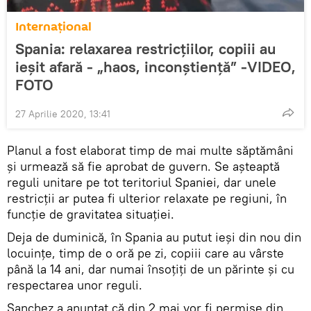
Internaţional
Spania: relaxarea restricţiilor, copiii au
ieşit afară - „haos, inconştienţă” -VIDEO,
FOTO
27 Aprilie 2020, 13:41
Planul a fost elaborat timp de mai multe săptămâni
şi urmează să fie aprobat de guvern. Se aşteaptă
reguli unitare pe tot teritoriul Spaniei, dar unele
restricţii ar putea fi ulterior relaxate pe regiuni, în
funcţie de gravitatea situaţiei.
Deja de duminică, în Spania au putut ieşi din nou din
locuinţe, timp de o oră pe zi, copiii care au vârste
până la 14 ani, dar numai însoţiţi de un părinte și cu
respectarea unor reguli.
Sanchez a anunţat că din 2 mai vor fi permise din