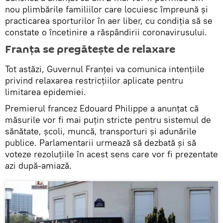
nou plimbările familiilor care locuiesc împreună şi
practicarea sporturilor în aer liber, cu condiţia să se
constate o încetinire a răspândirii coronavirusului.
Franța se pregătește de relaxare
Tot astăzi, Guvernul Franţei va comunica intenţiile
privind relaxarea restricţiilor aplicate pentru
limitarea epidemiei.
Premierul francez Edouard Philippe a anunţat că
măsurile vor fi mai puţin stricte pentru sistemul de
sănătate, şcoli, muncă, transporturi şi adunările
publice. Parlamentarii urmează să dezbată şi să
voteze rezoluţiile în acest sens care vor fi prezentate
azi după-amiază.