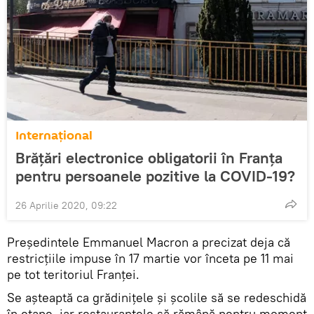
Internaţional
Brățări electronice obligatorii în Franța
pentru persoanele pozitive la COVID-19?
26 Aprilie 2020, 09:22
Preşedintele Emmanuel Macron a precizat deja că
restricţiile impuse în 17 martie vor înceta pe 11 mai
pe tot teritoriul Franţei.
Se aşteaptă ca grădiniţele şi şcolile să se redeschidă
în etape, iar restaurantele să rămână pentru moment