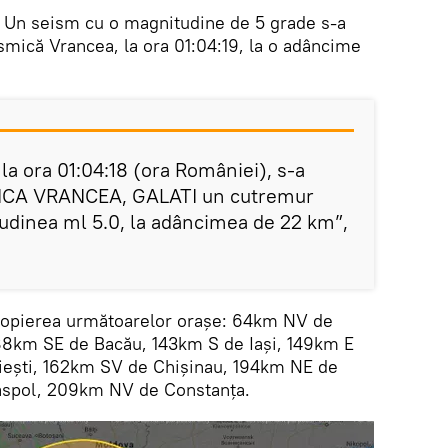
. Un seism cu o magnitudine de 5 grade s-a
ismică Vrancea, la ora 01:04:19, la o adâncime
 la ora 01:04:18 (ora României), s-a
ICA VRANCEA, GALATI un cutremur
udinea ml 5.0, la adâncimea de 22 km”,
propierea următoarelor oraşe: 64km NV de
 88km SE de Bacău, 143km S de Iași, 149km E
iești, 162km SV de Chișinau, 194km NE de
aspol, 209km NV de Constanța.