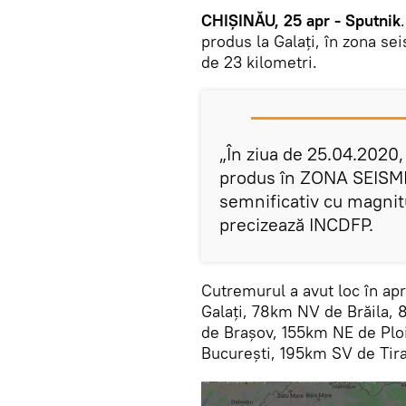
CHIȘINĂU, 25 apr - Sputnik
produs la Galați, în zona se
de 23 kilometri.
„În ziua de 25.04.2020,
produs în ZONA SEISM
semnificativ cu magnit
precizează INCDFP.
Cutremurul a avut loc în a
Galați, 78km NV de Brăila,
de Brașov, 155km NE de Plo
București, 195km SV de Tir