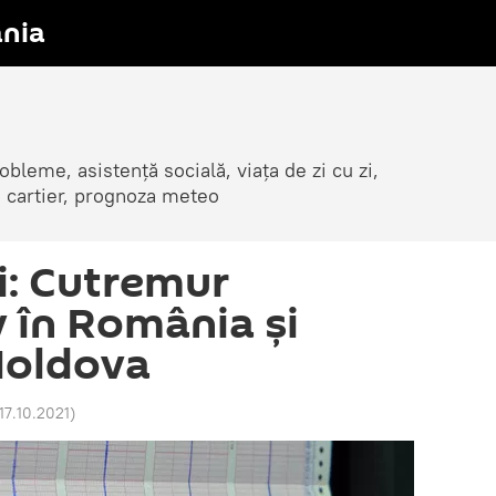
nia
obleme, asistență socială, viața de zi cu zi,
in cartier, prognoza meteo
ii: Cutremur
v în România și
Moldova
17.10.2021
)