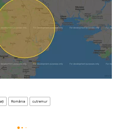
ați
România
cutremur