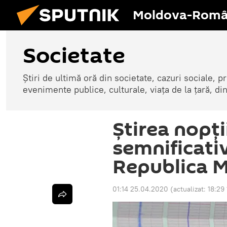
Moldova-Româ
Societate
Știri de ultimă oră din societate, cazuri sociale, pr
evenimente publice, culturale, viața de la țară, d
Știrea nopț
semnificati
Republica 
01:14 25.04.2020
(actualizat:
18:29 