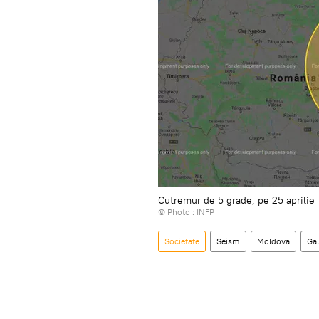
Cutremur de 5 grade, pe 25 aprilie
© Photo : INFP
Societate
Seism
Moldova
Gal