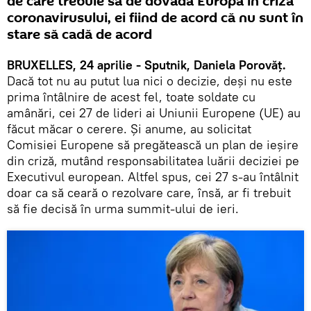
de care trebuie să de dovadă Europa în criza
coronavirusului, ei fiind de acord că nu sunt în
stare să cadă de acord
BRUXELLES, 24 aprilie - Sputnik, Daniela Porovăț.
Dacă tot nu au putut lua nici o decizie, deși nu este
prima întâlnire de acest fel, toate soldate cu
amânări, cei 27 de lideri ai Uniunii Europene (UE) au
făcut măcar o cerere. Și anume, au solicitat
Comisiei Europene să pregătească un plan de ieşire
din criză, mutând responsabilitatea luării deciziei pe
Executivul european. Altfel spus, cei 27 s-au întâlnit
doar ca să ceară o rezolvare care, însă, ar fi trebuit
să fie decisă în urma summit-ului de ieri.