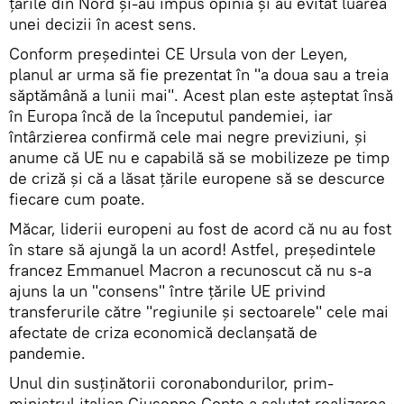
țările din Nord și-au impus opinia și au evitat luarea
unei decizii în acest sens.
Conform preşedintei CE Ursula von der Leyen,
planul ar urma să fie prezentat în "a doua sau a treia
săptămână a lunii mai". Acest plan este așteptat însă
în Europa încă de la începutul pandemiei, iar
întârzierea confirmă cele mai negre previziuni, și
anume că UE nu e capabilă să se mobilizeze pe timp
de criză și că a lăsat țările europene să se descurce
fiecare cum poate.
Măcar, liderii europeni au fost de acord că nu au fost
în stare să ajungă la un acord! Astfel, preşedintele
francez Emmanuel Macron a recunoscut că nu s-a
ajuns la un "consens" între ţările UE privind
transferurile către "regiunile şi sectoarele" cele mai
afectate de criza economică declanşată de
pandemie.
Unul din susținătorii coronabondurilor, prim-
ministrul italian Giuseppe Conte a salutat realizarea