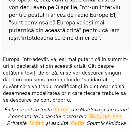
von der Leyen pe 3 aprilie, într-un interviu
pentru postul francez de radio Europe E1,
”sunt convinsă că Europa va ieşi mai
puternică din această criză” pentru că ”am
ieşit întotdeauna cu bine din crize”.
Europa, într-adevăr, va ieși mai puternică în summit-
uri și declarații și din această criză. Cât despre
cetățenii loviți de criză, ei se vor descurca singuri,
dând un nou sens termenului de ”solidaritate”,
cuvânt care va trebui modificat și în dicționar ca să
desemneze modalitatea prin care fiecare trebuie să
se descurce pe cont propriu.
Fii la curent cu toate
știrile
din Moldova și din lume!
Abonează-te la canalul nostru din
Telegram >>>
Privește
Video
și ascultă
Radio
Sputnik Moldova