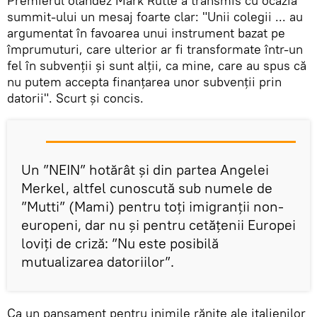
Premierul olandez Mark Rutte a transmis cu ocazia
summit-ului un mesaj foarte clar: "Unii colegii ... au
argumentat în favoarea unui instrument bazat pe
împrumuturi, care ulterior ar fi transformate într-un
fel în subvenţii şi sunt alţii, ca mine, care au spus că
nu putem accepta finanţarea unor subvenţii prin
datorii". Scurt și concis.
Un ”NEIN” hotărât și din partea Angelei
Merkel, altfel cunoscută sub numele de
”Mutti” (Mami) pentru toți imigranții non-
europeni, dar nu și pentru cetățenii Europei
loviți de criză: ”Nu este posibilă
mutualizarea datoriilor”.
Ca un pansament pentru inimile rănite ale italienilor