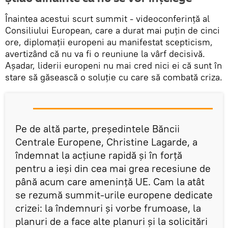
Înaintea acestui scurt summit - videoconferinţă al
Consiliului European, care a durat mai puţin de cinci
ore, diplomaţii europeni au manifestat scepticism,
avertizând că nu va fi o reuniune la vârf decisivă.
Așadar, liderii europeni nu mai cred nici ei că sunt în
stare să găsească o soluție cu care să combată criza.
Pe de altă parte, preşedintele Băncii
Centrale Europene, Christine Lagarde, a
îndemnat la acţiune rapidă şi în forţă
pentru a ieşi din cea mai grea recesiune de
până acum care ameninţă UE. Cam la atât
se rezumă summit-urile europene dedicate
crizei: la îndemnuri și vorbe frumoase, la
planuri de a face alte planuri și la solicitări