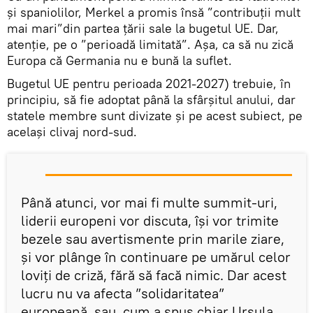
și spaniolilor, Merkel a promis însă ”contribuţii mult
mai mari”din partea ţării sale la bugetul UE. Dar,
atenție, pe o ”perioadă limitată”. Așa, ca să nu zică
Europa că Germania nu e bună la suflet.
Bugetul UE pentru perioada 2021-2027) trebuie, în
principiu, să fie adoptat până la sfârşitul anului, dar
statele membre sunt divizate şi pe acest subiect, pe
acelaşi clivaj nord-sud.
Până atunci, vor mai fi multe summit-uri,
liderii europeni vor discuta, își vor trimite
bezele sau avertismente prin marile ziare,
și vor plânge în continuare pe umărul celor
loviți de criză, fără să facă nimic. Dar acest
lucru nu va afecta ”solidaritatea”
europeană, sau, cum a spus chiar Ursula