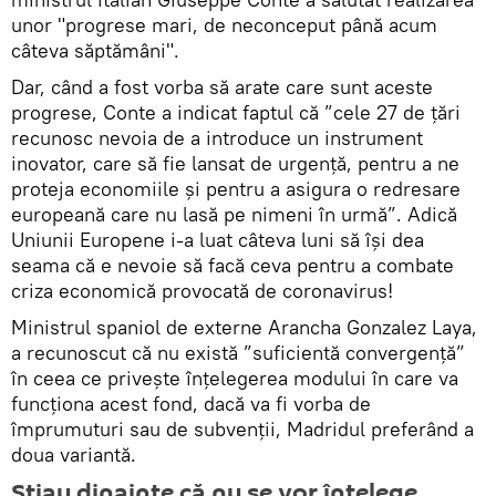
unor "progrese mari, de neconceput până acum
câteva săptămâni".
Dar, când a fost vorba să arate care sunt aceste
progrese, Conte a indicat faptul că ”cele 27 de ţări
recunosc nevoia de a introduce un instrument
inovator, care să fie lansat de urgenţă, pentru a ne
proteja economiile şi pentru a asigura o redresare
europeană care nu lasă pe nimeni în urmă”. Adică
Uniunii Europene i-a luat câteva luni să își dea
seama că e nevoie să facă ceva pentru a combate
criza economică provocată de coronavirus!
Ministrul spaniol de externe Arancha Gonzalez Laya,
a recunoscut că nu există ”suficientă convergenţă”
în ceea ce priveşte înţelegerea modului în care va
funcţiona acest fond, dacă va fi vorba de
împrumuturi sau de subvenţii, Madridul preferând a
doua variantă.
Știau dinainte că nu se vor înțelege