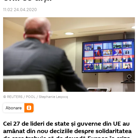
11:02 24.04.2020
©
REUTERS
/ POOL / Stephanie Leqocq
Abonare
Cei 27 de lideri de state și guverne din UE au
amânat din nou deciziile despre solidaritatea