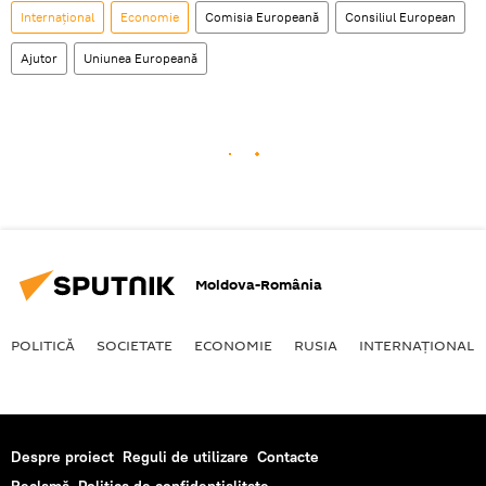
Internaţional
Economie
Comisia Europeană
Consiliul European
Ajutor
Uniunea Europeană
Moldova-România
POLITICĂ
SOCIETATE
ECONOMIE
RUSIA
INTERNAŢIONAL
Despre proiect
Reguli de utilizare
Contacte
Reclamă
Politica de confidențialitate