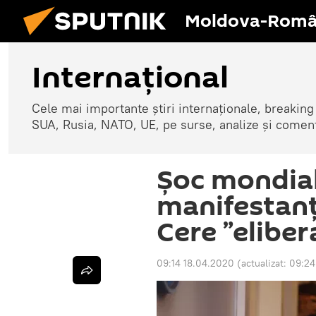
Moldova-Româ
Internaţional
Cele mai importante știri internaționale, breaking
SUA, Rusia, NATO, UE, pe surse, analize și coment
Șoc mondial
manifestanți
Cere ”eliber
09:14 18.04.2020
(actualizat:
09:24