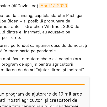
Inslee (@GovInslee)
April 17, 2020
u fost la Lansing, capitala statului Michigan,
 Joe Biden – și posibilă propunere de
democraților - Gretchen Whitmer. 3000 de
ți dintre ei înarmați, au acuzat-o pe
t pe Trump.
ternic pe fondul campaniei duse de democrați
tă în mare parte pe pandemie.
 mai făcut o mutare cheie azi noapte (ora
program de sprijin pentru agricultorii
miliarde de dolari ”ajutor direct şi indirect”.
un program de ajutorare de 19 miliarde
ii noştri agricultori şi crescători de
ă facă faţă repercusiunilor pandemiei