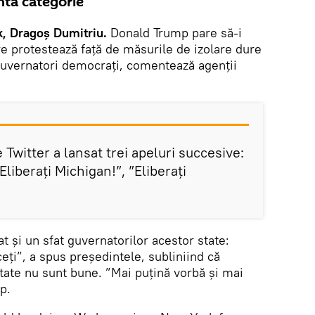
ntă categorie
k, Dragoș Dumitriu.
Donald Trump pare să-i
re protestează faţă de măsurile de izolare dure
guvernatori democrați, comentează agenții
 Twitter a lansat trei apeluri succesive:
Eliberaţi Michigan!”, ”Eliberaţi
at și un sfat guvernatorilor acestor state:
aceți”, a spus președintele, subliniind că
 state nu sunt bune. ”Mai puțină vorbă și mai
p.