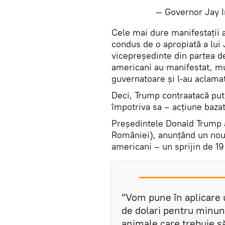
— Governor Jay 
​Cele mai dure manifestații a
condus de o apropiată a lui
vicepreședinte din partea 
americani au manifestat, mul
guvernatoare și l-au aclama
Deci, Trump contraatacă pu
împotriva sa – acțiune baza
Preşedintele Donald Trump a
României), anunţând un nou 
americani – un sprijin de 19 
”Vom pune în aplicare 
de dolari pentru minunaţ
animale care trebuie s