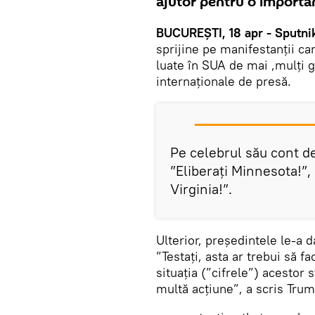
ajutor pentru o importa
BUCUREȘTI, 18 apr - Sputni
sprijine pe manifestanţii ca
luate în SUA de mai ,mulți 
internaționale de presă.
Pe celebrul său cont de
”Eliberaţi Minnesota!”, 
Virginia!”.
Ulterior, președintele le-a d
”Testați, asta ar trebui să f
situația (”cifrele”) acestor
multă acțiune”, a scris Trum