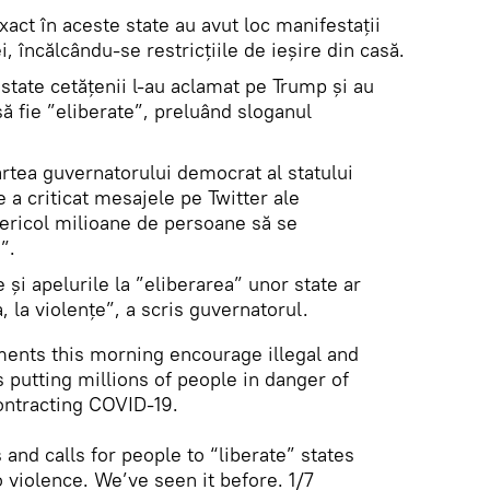
xact în aceste state au avut loc manifestații
 încălcându-se restricțiile de ieșire din casă.
 state cetățenii l-au aclamat pe Trump și au
să fie ”eliberate”, preluând sloganul
artea guvernatorului democrat al statului
 a criticat mesajele pe Twitter ale
pericol milioane de persoane să se
”.
 şi apelurile la ”eliberarea” unor state ar
la violenţe”, a scris guvernatorul.
ments this morning encourage illegal and
 putting millions of people in danger of
ontracting COVID-19.
and calls for people to “liberate” states
o violence. We’ve seen it before. 1/7