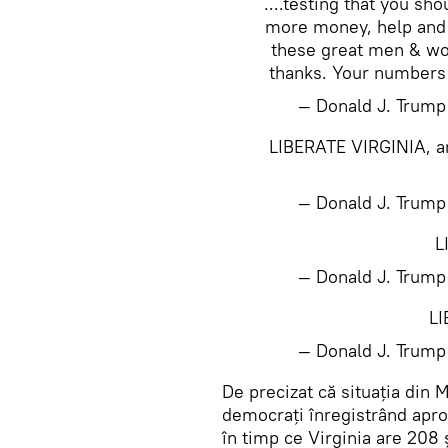
....testing that you s
more money, help and e
these great men & wo
thanks. Your numbers 
— Donald J. Trum
LIBERATE VIRGINIA, a
— Donald J. Trum
L
— Donald J. Trum
L
— Donald J. Trum
De precizat că situația din 
democrați înregistrând apr
în timp ce Virginia are 208 