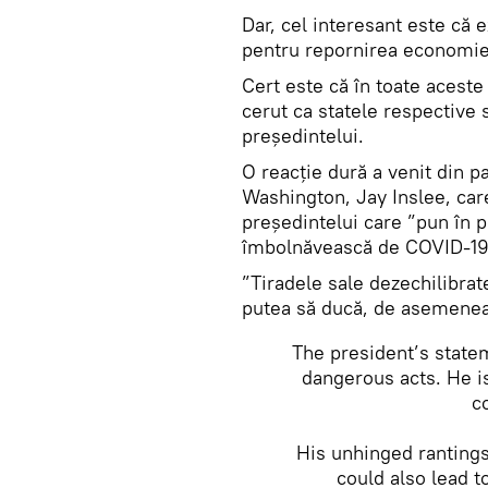
Dar, cel interesant este că e
pentru repornirea economiei,
Cert este că în toate aceste
cerut ca statele respective 
președintelui.
O reacție dură a venit din p
Washington, Jay Inslee, care
preşedintelui care ”pun în 
îmbolnăvească de COVID-19
”Tiradele sale dezechilibrate
putea să ducă, de asemenea, 
The president’s state
dangerous acts. He is
c
His unhinged rantings 
could also lead t