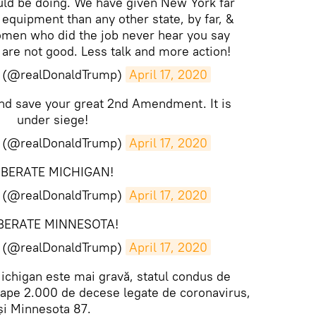
hould be doing. We have given New York far
quipment than any other state, by far, &
men who did the job never hear you say
are not good. Less talk and more action!
p (@realDonaldTrump)
April 17, 2020
nd save your great 2nd Amendment. It is
under siege!
p (@realDonaldTrump)
April 17, 2020
IBERATE MICHIGAN!
p (@realDonaldTrump)
April 17, 2020
IBERATE MINNESOTA!
p (@realDonaldTrump)
April 17, 2020
Michigan este mai gravă, statul condus de
oape 2.000 de decese legate de coronavirus,
şi Minnesota 87.