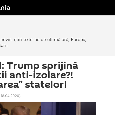
nia
 news, știri externe de ultimă oră, Europa,
arii
: Trump sprijină
i anti-izolare?!
area” statelor!
 18.04.2020
)