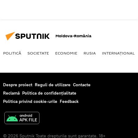
Moldova-România
POLITICĂ
SOCIETATE
ECONOMIE
RUSIA
INTERNAŢIONAL
Despre proiect
Reguli de utilizare
Contacte
Reclamă
Politica de confidențialitate
Politica privind cookie-urile
Feedback
© 2026 Sputnik Toate drepturile sunt garantate. 18+