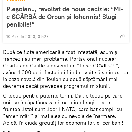
Pleșoianu, revoltat de noua decizie: ”Mi-
e SCÂRBĂ de Orban și Iohannis! Slugi
penibile!”
10 Aprilie 2020, 09:23
După ce flota americană a fost infestată, acum și
francezii au mari probleme. Portavionul nuclear
Charles de Gaulle a devenit un ”focar COVID-19”,
având 1.000 de infectați și fiind nevoit să se întoarcă
la baza navală din Toulon cu două săptămâni mai
devreme decât prevedea programul misiunii.
O lecție pentru puterile lumii. Dar, o lecție pe care
unii se încăpățânează să nu o înțeleagă – și în
fruntea listei sunt liderii NATO, care bat câmpii cu
”amenințări” și mai ales cu nevoia de înarmare.
Adică, în ciuda greutăților economiilor, ei cer bani!