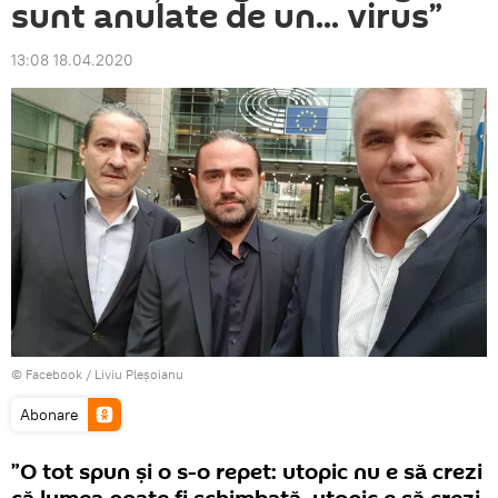
sunt anulate de un... virus”
13:08 18.04.2020
© Facebook /
Liviu Pleșoianu
Abonare
”O tot spun și o s-o repet: utopic nu e să crezi