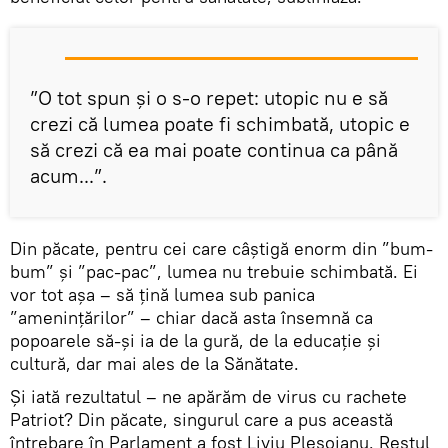
”O tot spun și o s-o repet: utopic nu e să
crezi că lumea poate fi schimbată, utopic e
să crezi că ea mai poate continua ca până
acum...”.
Din păcate, pentru cei care câștigă enorm din ”bum-
bum” și ”pac-pac”, lumea nu trebuie schimbată. Ei
vor tot așa – să țină lumea sub panica
”amenințărilor” – chiar dacă asta însemnă ca
popoarele să-și ia de la gură, de la educație și
cultură, dar mai ales de la Sănătate.
Și iată rezultatul – ne apărăm de virus cu rachete
Patriot? Din păcate, singurul care a pus această
întrebare în Parlament a fost Liviu Pleșoianu. Restul