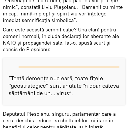
”Obsedații de "bum-bum, pac-pac" nu vor pricepe
nimic”, constată Liviu Pleșoianu. ”Oamenii cu minte
în cap, inimă-n piept și spirit viu vor înțelege
imediat semnificația simbolică”.
Care este această semnificație? Una clară pentru
oameni normali, în ciuda declarațiilor aberante ale
NATO și propagandei sale. Iat-o, spusă scurt și
concis de Pleșoianu:
”Toată demența nucleară, toate fițele
"geostrategice" sunt anulate în doar câteva
săptămâni de un... virus”.
Deputatul Pleșoianu, singurul parlamentar care a
cerut deschis reducerea cheltuielilor militare în
beneficiul celor pentru sănătate, subliniază: