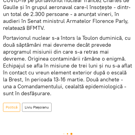
COVID-19 pe portavionul nuclear francez Charles de
Gaulle şi în grupul aeronaval care-l însoţeşte - dintr-
un total de 2.300 persoane - a anunţat vineri, în
audieri în Senat ministrul Armatelor Florence Parly,
relatează BFMTV.
Portavionul nuclear s-a întors la Toulon duminică, cu
două săptămâni mai devreme decât prevede
aprogramul misiunii din care s-a retras mai
devreme. Originea contaminării rămâne o enigmă.
Echipajul se afla în misiune de trei luni şi nu s-a aflat
în contact cu vreun element exterior după o escală
la Brest, în perioada 13-16 martie. Două anchete -
una a Comandamentului, cealaltă epidemiologică -
sunt în desfăşurare.
Politică
Liviu Pleșoianu