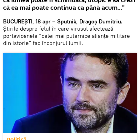
că lumea poate fi schimbată, utopic e să crezi
că ea mai poate continua ca până acum...”
BUCUREȘTI, 18 apr – Sputnik, Dragoș Dumitriu.
Știrile despre felul în care virusul afectează
portavioanele ”celei mai puternice alianțe militare
din istorie” fac înconjurul lumii.
Politică