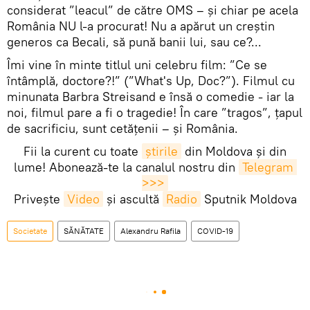
considerat ”leacul” de către OMS – și chiar pe acela
România NU l-a procurat! Nu a apărut un creștin
generos ca Becali, să pună banii lui, sau ce?...
Îmi vine în minte titlul uni celebru film: ”Ce se
întâmplă, doctore?!” (”What's Up, Doc?”). Filmul cu
minunata Barbra Streisand e însă o comedie - iar la
noi, filmul pare a fi o tragedie! În care ”tragos”, țapul
de sacrificiu, sunt cetățenii – și România.
Fii la curent cu toate
știrile
din Moldova și din
lume! Abonează-te la canalul nostru din
Telegram 
>>>
Privește
Video
și ascultă
Radio
Sputnik Moldova
Societate
SĂNĂTATE
Alexandru Rafila
COVID-19