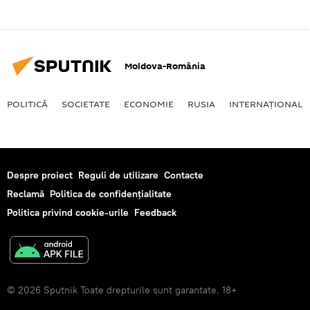
Moldova-România
POLITICĂ
SOCIETATE
ECONOMIE
RUSIA
INTERNAŢIONAL
Despre proiect
Reguli de utilizare
Contacte
Reclamă
Politica de confidențialitate
Politica privind cookie-urile
Feedback
© 2026 Sputnik Toate drepturile sunt garantate. 18+