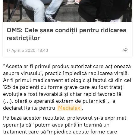
OMS: Cele şase condiţii pentru ridicarea
restricţiilor
17 Aprilie 2020, 18:43
”Acesta ar fi primul produs autorizat care acţionează
asupra virusului, practic împiedică replicarea virală.
Ar fi primul medicament etiologic şi faptul că din cei
125 de pacienţi cu forme grave care au fost trataţi
evoluţia a fost favorabilă şi chiar rapid favorabilă
(…), oferă o speranţă extrem de puternică”, a
declarat Rafila pentru
Mediafax
.
Pe baza acestor rezultate, profesorul și-a exprimat
speranța că ”putem avea până în toamnă un
tratament care să împiedice aceste forme care