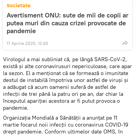
Societate
Avertisment ONU: sute de mii de copii ar
putea muri din cauza crizei provocate de
pandemie
17 Aprilie 2020, 12:43
Virologul a mai subliniat că, pe lângă SARS-CoV-2,
există și alte coronavirusuri nepericuloase, care apar
la sezon. El a menționat că se formează o imunitate
destul de instabilă împotriva unor astfel de viruși și
a adăugat că acum oamenii suferă de astfel de
infecții de trei până la patru ori pe an, dar chiar la
începutul apariției acestora ar fi putut provoca o
pandemie.
Organizația Mondială a Sănătății a anunțat pe 11
martie focarul noii infecții cu coronavirus COVID-19
drept pandemie. Conform ultimelor date OMS, în