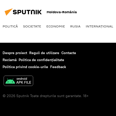
Moldova-România
POLITICĂ
SOCIETATE
ECONOMIE
RUSIA
INTERNAŢIONAL
Despre proiect
Reguli de utilizare
Contacte
Reclamă
Politica de confidențialitate
Politica privind cookie-urile
Feedback
© 2026 Sputnik Toate drepturile sunt garantate. 18+