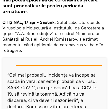
mai putea epidemia de coronavirus și care
sunt pronosticurile pentru perioada
următoare.
CHIȘINĂU, 17 apr - Săutnik.
Șeful Laboratorului de
Virusologie Moleculară a Institutului de Cercetare a
gripei ”A.A. Smorodințev” din cadrul Ministerului
Sănătății al Rusiei, Andrei Komissarov, a estimat
momentul când epidemia de coronavirus va bate în
retragere.
”Cel mai probabil, incidența va începe să
scadă în vară, dar este probabil ca virusul
SARS-CoV-2, care provoacă boala COVID-
19, să revină la toamnă. Adică nu va
dispărea, ci va deveni sezonieră”, a
declarat Komissarov într-un interviu