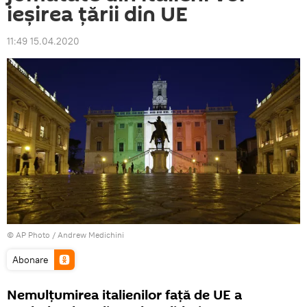
ieșirea țării din UE
11:49 15.04.2020
© AP Photo / Andrew Medichini
Abonare
Nemulțumirea italienilor față de UE a