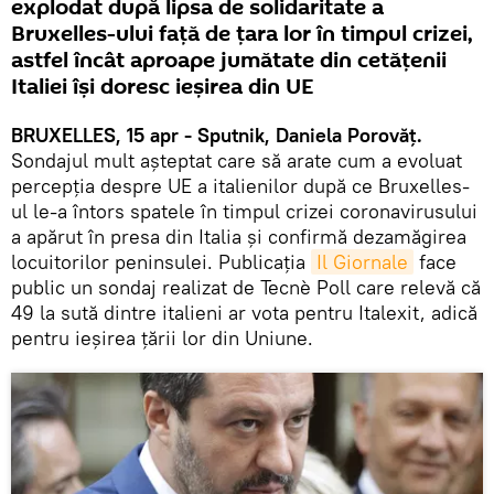
explodat după lipsa de solidaritate a
Bruxelles-ului față de țara lor în timpul crizei,
astfel încât aproape jumătate din cetățenii
Italiei își doresc ieșirea din UE
BRUXELLES, 15 apr - Sputnik, Daniela Porovăț.
Sondajul mult așteptat care să arate cum a evoluat
percepția despre UE a italienilor după ce Bruxelles-
ul le-a întors spatele în timpul crizei coronavirusului
a apărut în presa din Italia și confirmă dezamăgirea
locuitorilor peninsulei. Publicația
Il Giornale
face
public un sondaj realizat de Tecnè Poll care relevă că
49 la sută dintre italieni ar vota pentru Italexit, adică
pentru ieșirea țării lor din Uniune.