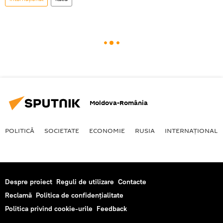
Moldova-România
POLITICĂ
SOCIETATE
ECONOMIE
RUSIA
INTERNAŢIONAL
Despre proiect
Reguli de utilizare
Contacte
Reclamă
Politica de confidențialitate
Politica privind cookie-urile
Feedback