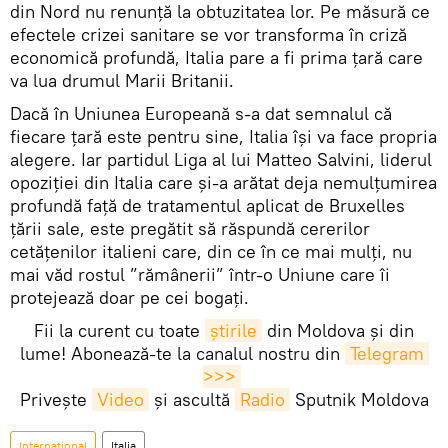
din Nord nu renunță la obtuzitatea lor. Pe măsură ce
efectele crizei sanitare se vor transforma în criză
economică profundă, Italia pare a fi prima țară care
va lua drumul Marii Britanii.
Dacă în Uniunea Europeană s-a dat semnalul că
fiecare țară este pentru sine, Italia își va face propria
alegere. Iar partidul Liga al lui Matteo Salvini, liderul
opoziției din Italia care și-a arătat deja nemulțumirea
profundă față de tratamentul aplicat de Bruxelles
țării sale, este pregătit să răspundă cererilor
cetățenilor italieni care, din ce în ce mai mulți, nu
mai văd rostul ”rămânerii” într-o Uniune care îi
protejează doar pe cei bogați.
Fii la curent cu toate
știrile
din Moldova și din
lume! Abonează-te la canalul nostru din
Telegram 
>>>
Privește
Video
și ascultă
Radio
Sputnik Moldova
Internaţional
Italia