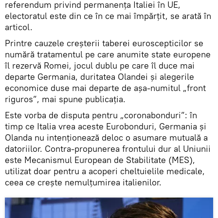
referendum privind permanența Italiei în UE,
electoratul este din ce în ce mai împărțit, se arată în
articol.
Printre cauzele creșterii taberei euroscepticilor se
numără tratamentul pe care anumite state europene
îl rezervă Romei, jocul dublu pe care îl duce mai
departe Germania, duritatea Olandei și alegerile
economice duse mai departe de așa-numitul „front
riguros”, mai spune publicația.
Este vorba de disputa pentru „coronabonduri”: în
timp ce Italia vrea aceste Eurobonduri, Germania și
Olanda nu intenționează deloc o asumare mutuală a
datoriilor. Contra-propunerea frontului dur al Uniunii
este Mecanismul European de Stabilitate (MES),
utilizat doar pentru a acoperi cheltuielile medicale,
ceea ce crește nemulțumirea italienilor.